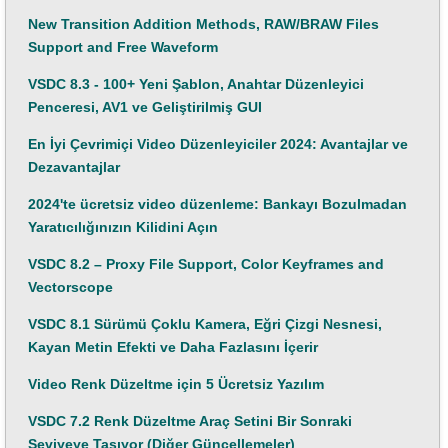
New Transition Addition Methods, RAW/BRAW Files
Support and Free Waveform
VSDC 8.3 - 100+ Yeni Şablon, Anahtar Düzenleyici
Penceresi, AV1 ve Geliştirilmiş GUI
En İyi Çevrimiçi Video Düzenleyiciler 2024: Avantajlar ve
Dezavantajlar
2024'te ücretsiz video düzenleme: Bankayı Bozulmadan
Yaratıcılığınızın Kilidini Açın
VSDC 8.2 – Proxy File Support, Color Keyframes and
Vectorscope
VSDC 8.1 Sürümü Çoklu Kamera, Eğri Çizgi Nesnesi,
Kayan Metin Efekti ve Daha Fazlasını İçerir
Video Renk Düzeltme için 5 Ücretsiz Yazılım
VSDC 7.2 Renk Düzeltme Araç Setini Bir Sonraki
Seviyeye Taşıyor (Diğer Güncellemeler)