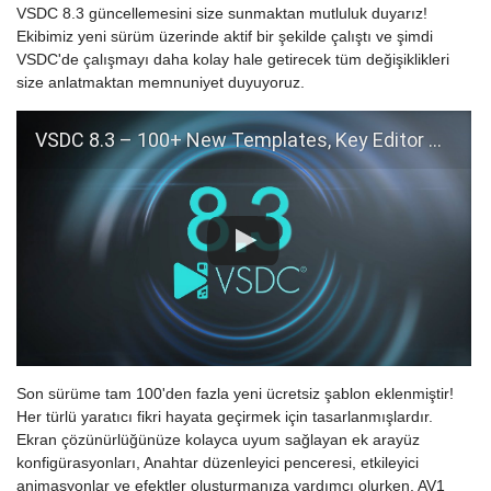
VSDC 8.3 güncellemesini size sunmaktan mutluluk duyarız!
Ekibimiz yeni sürüm üzerinde aktif bir şekilde çalıştı ve şimdi
VSDC'de çalışmayı daha kolay hale getirecek tüm değişiklikleri
size anlatmaktan memnuniyet duyuyoruz.
VSDC 8.3 – 100+ New Templates, Key Editor Window, AV1 and Enhanced GUI
Son sürüme tam 100'den fazla yeni ücretsiz şablon eklenmiştir!
Her türlü yaratıcı fikri hayata geçirmek için tasarlanmışlardır.
Ekran çözünürlüğünüze kolayca uyum sağlayan ek arayüz
konfigürasyonları, Anahtar düzenleyici penceresi, etkileyici
animasyonlar ve efektler oluşturmanıza yardımcı olurken, AV1