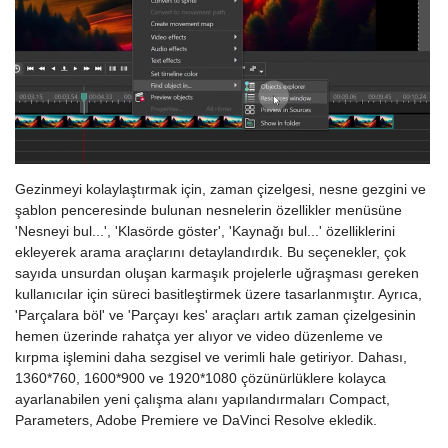
Gezinmeyi kolaylaştırmak için, zaman çizelgesi, nesne gezgini ve
şablon penceresinde bulunan nesnelerin özellikler menüsüne
'Nesneyi bul...', 'Klasörde göster', 'Kaynağı bul...' özelliklerini
ekleyerek arama araçlarını detaylandırdık. Bu seçenekler, çok
sayıda unsurdan oluşan karmaşık projelerle uğraşması gereken
kullanıcılar için süreci basitleştirmek üzere tasarlanmıştır. Ayrıca,
'Parçalara böl' ve 'Parçayı kes' araçları artık zaman çizelgesinin
hemen üzerinde rahatça yer alıyor ve video düzenleme ve
kırpma işlemini daha sezgisel ve verimli hale getiriyor. Dahası,
1360*760, 1600*900 ve 1920*1080 çözünürlüklere kolayca
ayarlanabilen yeni çalışma alanı yapılandırmaları Compact,
Parameters, Adobe Premiere ve DaVinci Resolve ekledik.