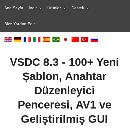
Ana Sayfa
İndir
Ürünler
Destek
Bize Yardım Edin
VSDC 8.3 - 100+ Yeni
Şablon, Anahtar
Düzenleyici
Penceresi, AV1 ve
Geliştirilmiş GUI