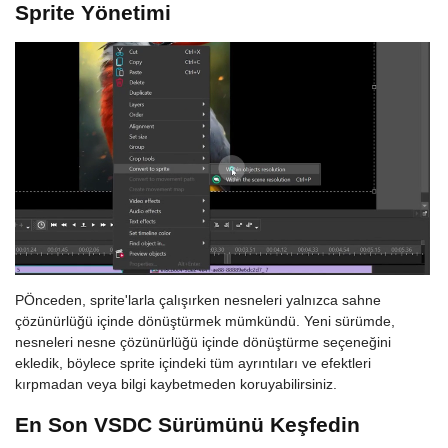
Sprite Yönetimi
PÖnceden, sprite'larla çalışırken nesneleri yalnızca sahne
çözünürlüğü içinde dönüştürmek mümkündü. Yeni sürümde,
nesneleri nesne çözünürlüğü içinde dönüştürme seçeneğini
ekledik, böylece sprite içindeki tüm ayrıntıları ve efektleri
kırpmadan veya bilgi kaybetmeden koruyabilirsiniz.
En Son VSDC Sürümünü Keşfedin