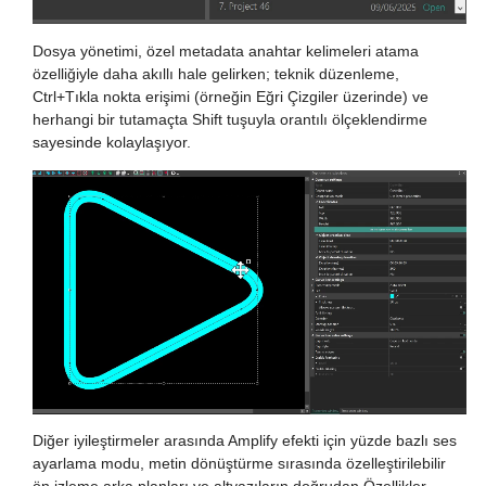
Dosya yönetimi, özel metadata anahtar kelimeleri atama
özelliğiyle daha akıllı hale gelirken; teknik düzenleme,
Ctrl+Tıkla nokta erişimi (örneğin Eğri Çizgiler üzerinde) ve
herhangi bir tutamaçta Shift tuşuyla orantılı ölçeklendirme
sayesinde kolaylaşıyor.
Diğer iyileştirmeler arasında Amplify efekti için yüzde bazlı ses
ayarlama modu, metin dönüştürme sırasında özelleştirilebilir