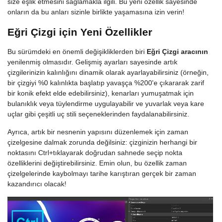
size eşlik etmesini sağlamakla ilgili. Bu yeni özellik sayesinde
onların da bu anları sizinle birlikte yaşamasına izin verin!
Eğri Çizgi için Yeni Özellikler
Bu sürümdeki en önemli değişikliklerden biri
Eğri Çizgi aracının
yenilenmiş olmasıdır. Gelişmiş ayarları sayesinde artık
çizgilerinizin kalınlığını dinamik olarak ayarlayabilirsiniz (örneğin,
bir çizgiyi %0 kalınlıkta başlatıp yavaşça %200'e çıkararak zarif
bir konik efekt elde edebilirsiniz), kenarları yumuşatmak için
bulanıklık veya tüylendirme uygulayabilir ve yuvarlak veya kare
uçlar gibi çeşitli uç stili seçeneklerinden faydalanabilirsiniz.
Ayrıca, artık bir nesnenin yapısını düzenlemek için zaman
çizelgesine dalmak zorunda değilsiniz: çizginizin herhangi bir
noktasını Ctrl+tıklayarak doğrudan sahnede seçip nokta
özelliklerini değiştirebilirsiniz. Emin olun, bu özellik zaman
çizelgelerinde kaybolmayı tarihe karıştıran gerçek bir zaman
kazandırıcı olacak!