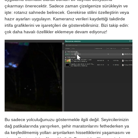
çıkarmayı önerecektir. Sadece zaman çizelgenize sürükleyin ve
işte: rotanız sahnede belirecek. Gerekirse stilini özelleştirin veya
hazır ayarları uygulayın. Kameranız verileri kaydettiği takdirde
irtifa grafiklerini ve işaretçileri de gösterebilirsiniz. Bizi takip edin:
çok daha havalı özellikler eklemeye devam ediyoruz!
Bu sadece yolculuğunuzu göstermekle ilgili değil. Seyircilerinizin
dağ patikalarında yarışırken, şehir maratonlarını fethederken ya
da keşfedilmemiş yolları arşınlarken hissettiklerini yaşamasını ve