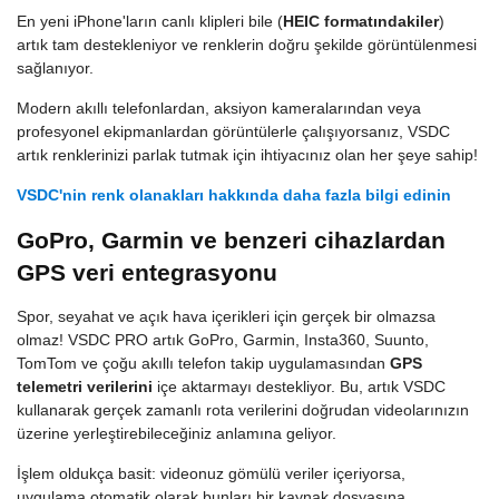
En yeni iPhone'ların canlı klipleri bile (
HEIC formatındakiler
)
artık tam destekleniyor ve renklerin doğru şekilde görüntülenmesi
sağlanıyor.
Modern akıllı telefonlardan, aksiyon kameralarından veya
profesyonel ekipmanlardan görüntülerle çalışıyorsanız, VSDC
artık renklerinizi parlak tutmak için ihtiyacınız olan her şeye sahip!
VSDC'nin renk olanakları hakkında daha fazla bilgi edinin
GoPro, Garmin ve benzeri cihazlardan
GPS veri entegrasyonu
Spor, seyahat ve açık hava içerikleri için gerçek bir olmazsa
olmaz! VSDC PRO artık GoPro, Garmin, Insta360, Suunto,
TomTom ve çoğu akıllı telefon takip uygulamasından
GPS
telemetri verilerini
içe aktarmayı destekliyor. Bu, artık VSDC
kullanarak gerçek zamanlı rota verilerini doğrudan videolarınızın
üzerine yerleştirebileceğiniz anlamına geliyor.
İşlem oldukça basit: videonuz gömülü veriler içeriyorsa,
uygulama otomatik olarak bunları bir kaynak dosyasına