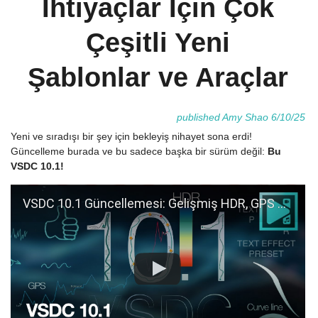
İhtiyaçlar İçin Çok
Çeşitli Yeni
Şablonlar ve Araçlar
published Amy Shao 6/10/25
Yeni ve sıradışı bir şey için bekleyiş nihayet sona erdi!
Güncelleme burada ve bu sadece başka bir sürüm değil:
Bu
VSDC 10.1!
VSDC 10.1 Güncellemesi: Gelişmiş HDR, GPS Telemetrisi, Yeni Efektler, Farklı İhtiyaçlar İçin Çok Çeşitli Yeni Şablonlar ve Araçlar