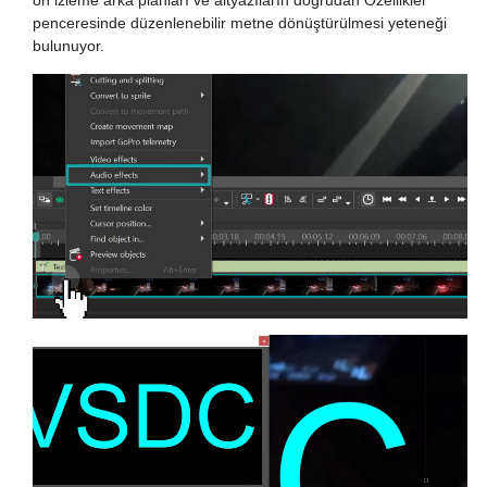
ön izleme arka planları ve altyazıların doğrudan Özellikler
penceresinde düzenlenebilir metne dönüştürülmesi yeteneği
bulunuyor.