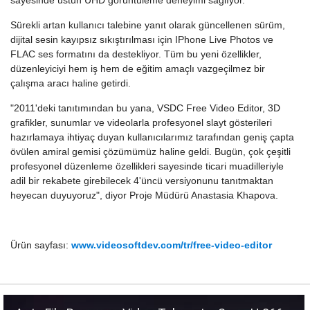
sayesinde üstün UHD görüntüleme deneyimi sağlıyor.
Sürekli artan kullanıcı talebine yanıt olarak güncellenen sürüm,
dijital sesin kayıpsız sıkıştırılması için IPhone Live Photos ve
FLAC ses formatını da destekliyor. Tüm bu yeni özellikler,
düzenleyiciyi hem iş hem de eğitim amaçlı vazgeçilmez bir
çalışma aracı haline getirdi.
"2011'deki tanıtımından bu yana, VSDC Free Video Editor, 3D
grafikler, sunumlar ve videolarla profesyonel slayt gösterileri
hazırlamaya ihtiyaç duyan kullanıcılarımız tarafından geniş çapta
övülen amiral gemisi çözümümüz haline geldi. Bugün, çok çeşitli
profesyonel düzenleme özellikleri sayesinde ticari muadilleriyle
adil bir rekabete girebilecek 4'üncü versiyonunu tanıtmaktan
heyecan duyuyoruz", diyor Proje Müdürü Anastasia Khapova.
Ürün sayfası:
www.videosoftdev.com/tr/free-video-editor