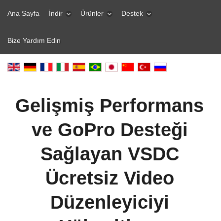
Ana Sayfa
İndir
Ürünler
Destek
Bize Yardım Edin
Gelişmiş Performans
ve GoPro Desteği
Sağlayan VSDC
Ücretsiz Video
Düzenleyiciyi