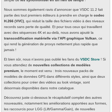
simple de
les synchroniser en un rien de temps
!
Nous sommes également ravis d’annoncer que VSDC 11.2 fait
partie des tout premiers éditeurs à prendre en charge le
codec
H.266 (VVC)
, qui réduit la taille des fichiers vidéo à des niveaux
records sans perte de qualité. Et pour tous ceux qui travaillent
avec des séquences 4K et au-delà, nous avons ajouté la
transcodification matérielle via l’API graphique Vulkan
, ce
qui rend la génération de proxys nettement plus rapide que
jamais !
Et bien sûr, nous n’avons pas oublié les fans du
VSDC Store
! Si
vous attendiez de
nouvelles collections de modèles
premium
, le moment est venu : trois nouveaux packs de
modèles de données GPS dans différents styles, ainsi que deux
collections pour créer des vidéos au look vintage, sont
désormais disponibles dans notre catalogue.
Découvrez juste ci-dessous le récapitulatif complet des autres
nouveautés, notamment les améliorations apportées aux formes,
les raccourcis pour LGG (Lift/Gamma/Gain), de nouvelles