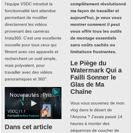
l’équipe VSDC introduit la
complètement révolutionné
fonctionnalité tant attendue
ma façon de travailler et
permettant de modifier
aujourd'hui, je veux vous
directement les vidéos
montrer comment il peut
provenant des caméras
vous offrir tous les outils
Insta360. C’est une excellente
de montage essentiels
nouvelle pour tous ceux qui
sans coûts cachés ou
filment avec ces appareils et
limitations frustrantes.
recherchent un outil simple,
Le Piège du
mais polyvalent, pour
Watermark Qui a
travailler avec des vidéos
Failli Sonner le
panoramiques et 360°.
Glas de Ma
Chaîne
Nouveautés : Prise en charge d'Insta360, données de télémétrie, HDR et audio améliorés.
Vous vous souvenez de mon
vlog dans le désert de
l'Arizona ? J'avais passé 14
heures à monter des
Dans cet article
séquences de coucher de