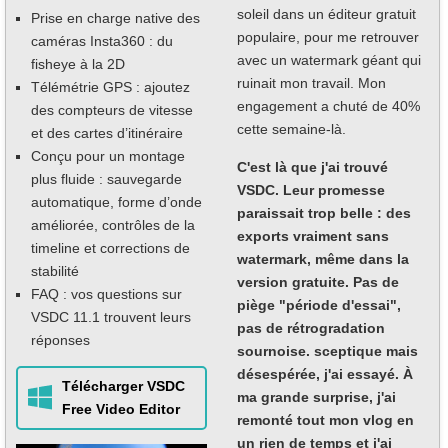
soleil dans un éditeur gratuit
Prise en charge native des
populaire, pour me retrouver
caméras Insta360 : du
avec un watermark géant qui
fisheye à la 2D
ruinait mon travail. Mon
Télémétrie GPS : ajoutez
engagement a chuté de 40%
des compteurs de vitesse
cette semaine-là.
et des cartes d’itinéraire
Conçu pour un montage
C'est là que j'ai trouvé
plus fluide : sauvegarde
VSDC. Leur promesse
automatique, forme d’onde
paraissait trop belle : des
améliorée, contrôles de la
exports vraiment sans
timeline et corrections de
watermark, même dans la
stabilité
version gratuite. Pas de
FAQ : vos questions sur
piège "période d'essai",
VSDC 11.1 trouvent leurs
pas de rétrogradation
réponses
sournoise. sceptique mais
désespérée, j'ai essayé. À
Télécharger VSDC
ma grande surprise, j'ai
Free Video Editor
remonté tout mon vlog en
un rien de temps et j'ai