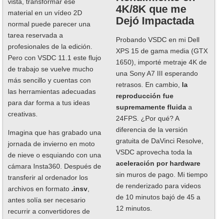
vista, transformar ese
4K/8K que me
material en un vídeo 2D
Dejó Impactada
normal puede parecer una
tarea reservada a
Probando VSDC en mi Dell
profesionales de la edición.
XPS 15 de gama media (GTX
Pero con VSDC 11.1 este flujo
1650), importé metraje 4K de
de trabajo se vuelve mucho
una Sony A7 III esperando
más sencillo y cuentas con
retrasos. En cambio,
la
las herramientas adecuadas
reproducción fue
para dar forma a tus ideas
supremamente fluida
a
creativas.
24FPS. ¿Por qué? A
diferencia de la versión
Imagina que has grabado una
gratuita de DaVinci Resolve,
jornada de invierno en moto
VSDC aprovecha toda la
de nieve o esquiando con una
aceleración por hardware
cámara Insta360. Después de
sin muros de pago. Mi tiempo
transferir al ordenador los
de renderizado para videos
archivos en formato
.insv
,
de 10 minutos bajó de 45 a
antes solía ser necesario
12 minutos.
recurrir a convertidores de