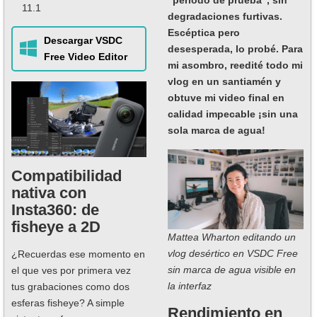
11.1
degradaciones furtivas.
Escéptica pero
Descargar VSDC
desesperada, lo probé. Para
Free Video Editor
mi asombro, reedité todo mi
vlog en un santiamén y
obtuve mi video final en
calidad impecable ¡sin una
sola marca de agua!
Compatibilidad
nativa con
Insta360: de
fisheye a 2D
Mattea Wharton editando un
vlog desértico en VSDC Free
¿Recuerdas ese momento en
sin marca de agua visible en
el que ves por primera vez
la interfaz
tus grabaciones como dos
esferas fisheye? A simple
Rendimiento en