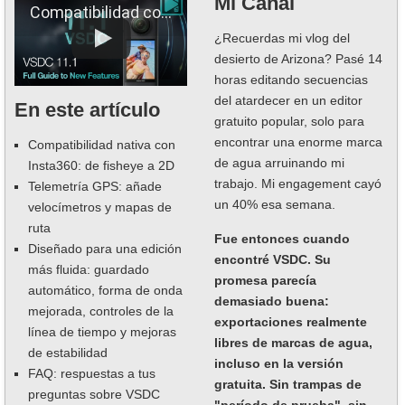
Mi Canal
Compatibilidad con Insta360, datos de telemetría, HDR y audio mejorados.
¿Recuerdas mi vlog del
desierto de Arizona? Pasé 14
horas editando secuencias
del atardecer en un editor
En este artículo
gratuito popular, solo para
encontrar una enorme marca
Compatibilidad nativa con
de agua arruinando mi
Insta360: de fisheye a 2D
trabajo. Mi engagement cayó
Telemetría GPS: añade
un 40% esa semana.
velocímetros y mapas de
ruta
Fue entonces cuando
Diseñado para una edición
encontré VSDC. Su
más fluida: guardado
promesa parecía
automático, forma de onda
demasiado buena:
mejorada, controles de la
exportaciones realmente
línea de tiempo y mejoras
libres de marcas de agua,
de estabilidad
incluso en la versión
FAQ: respuestas a tus
gratuita. Sin trampas de
preguntas sobre VSDC
"período de prueba", sin