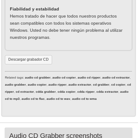
Fiabilidad y estabilidad
Hemos tratado de hacer que todos nuestros productos
sean compatibles con todos los sistemas operativos
Windows. Usted no debe tener ningún problema al utilizar
nuestros programas.
Descargar grabador CD
Related tags:
audio cd grabber
,
audio cd copier
,
audio cd ripper
,
audio cd extractor
,
audio grabber
,
audio copier
,
audio ripper
,
audio extractor
,
cd grabber
,
cd copier
,
cd
ripper
,
cd extractor
,
cdda grabber
,
cdda copier
,
cdda ripper
,
cdda extractor
,
audio
cd to mp3
,
audio cd to flac
,
audio cd to wav
,
audio cd to wma
Audio CD Grabber screenshots