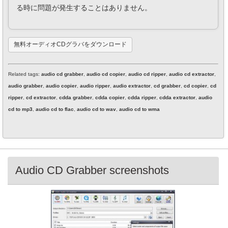
る時に問題が発生することはありません。
無料オーディオCDグラバをダウンロード
Related tags:
audio cd grabber
,
audio cd copier
,
audio cd ripper
,
audio cd extractor
,
audio grabber
,
audio copier
,
audio ripper
,
audio extractor
,
cd grabber
,
cd copier
,
cd
ripper
,
cd extractor
,
cdda grabber
,
cdda copier
,
cdda ripper
,
cdda extractor
,
audio
cd to mp3
,
audio cd to flac
,
audio cd to wav
,
audio cd to wma
Audio CD Grabber screenshots