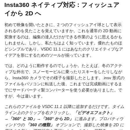
Insta360 ネイティブ対応：フィッシュア
イから 2D へ
初めて映像を開いたときに、2 つのフィッシュアイ球として表示
されるのを見たことを覚えていますか。これを通常の 2D 動画に
変換するのは、編集の達人だけができる作業のように思えるかも
しれません。しかし、私たちはよく知っています。優れたものほ
どシンプルであり、VSDC 11.1 にはあなたのクリエイティブなア
イデアを形にするためのツールが揃っています。
では、どのように動作するのでしょうか。たとえば、冬のアクテ
ィブな外出で、スノーモービルに乗ったりスキーをしたりしなが
ら、Insta360 カメラでその様子を撮影したとします。.insv 形式の
ファイルをパソコンに転送した後、これまでは完成動画にするま
でにサードパーティ製コンバーターを使う必要がありました。で
すが、今は違います。
これらのファイルを VSDC 11.1 以降に追加するだけです。タイム
ライン上のクリップを右クリックし、
「ビデオエフェクト」
→「360° と 3D」→「360° から 2D」
に進みます。プロパティウ
ィンドウの
「360 の種類」
オプションで、撮影した映像を 2D に