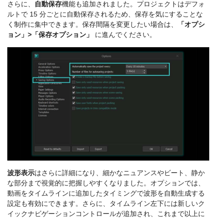
さらに、
自動保存
機能も追加されました。プロジェクトはデフォ
ルトで 15 分ごとに自動保存されるため、保存を気にすることな
く制作に集中できます。保存間隔を変更したい場合は、
「オプシ
ョン」>「保存オプション」
に進んでください。
波形表示
はさらに詳細になり、細かなニュアンスやビート、静か
な部分まで視覚的に把握しやすくなりました。オプションでは、
動画をタイムラインに追加したタイミングで波形を自動生成する
設定も有効にできます。さらに、タイムライン左下には新しいク
イックナビゲーションコントロールが追加され、これまで以上に