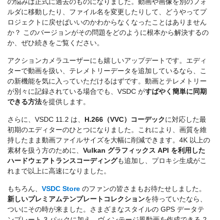
の悩みは正式に過去のものになりました。動画や画像を別のフォ
ルダに移動したり、ファイル名を変更したりして、どうやってプ
ロジェクトに戻せばいいのかわからなくなったことはありません
か？ このバージョンがその問題をどのように根本から解決するの
か、ぜひ続きをご覧ください。
アクションカメラユーザーにも嬉しいアップデートです。エディ
ターで動画を扱い、テレメトリーデータを追加しているなら、こ
の新機能を気に入っていただけるはずです。動画とテレメトリー
が別々に記録されている場合でも、VSDC が
すばやく簡単に同期
できる方法
を提供します。
さらに、VSDC 11.2 は、
H.266（VVC）コーデック
に対応した最
初期のエディターのひとつになりました。これにより、画質を維
持したまま動画ファイルサイズを大幅に削減できます。4K 以上の
素材を扱う方のために、
Vulkan グラフィックス API を利用した
ハードウェアトランスコーディング
も追加し、プロキシ生成がこ
れまで以上に高速になりました。
もちろん、
VSDC Store
のファンの皆さまもお待たせしました。
新しいプレミアムテンプレートコレクション
を待っていたなら、
ついにその時が来ました。さまざまなスタイルの GPS データテ
ンプレート 3 パックに加え、ヴィンテージ風動画を作成できる 2