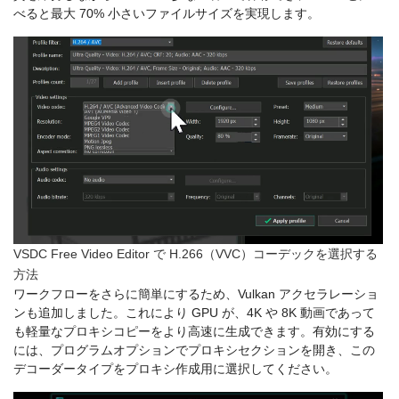
べると最大 70% 小さいファイルサイズを実現します。
VSDC Free Video Editor で H.266（VVC）コーデックを選択する
方法
ワークフローをさらに簡単にするため、Vulkan アクセラレーショ
ンも追加しました。これにより GPU が、4K や 8K 動画であって
も軽量なプロキシコピーをより高速に生成できます。有効にする
には、プログラムオプションでプロキシセクションを開き、この
デコーダータイプをプロキシ作成用に選択してください。