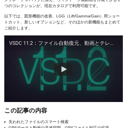
つのコレクションが、現在カタログで利用可能です。
以下では、図形機能の改善、LGG（Lift/Gamma/Gain）用ショー
トカット、新しいオプションなど、そのほかの新機能もまとめて
ご紹介します。
VSDC 11.2：ファイル自動復元、動画とテレメトリーの同期、H.266（VVC）など多数の新機能
この記事の内容
失われたファイルのスマート検索
GPSデータと動画の高速同期、GPXファイル対応の拡張