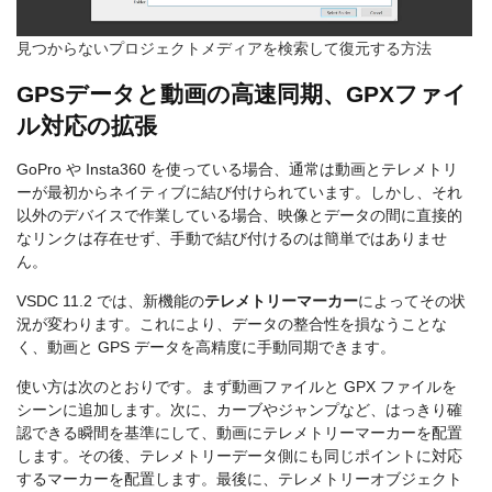
見つからないプロジェクトメディアを検索して復元する方法
GPSデータと動画の高速同期、GPXファイ
ル対応の拡張
GoPro や Insta360 を使っている場合、通常は動画とテレメトリ
ーが最初からネイティブに結び付けられています。しかし、それ
以外のデバイスで作業している場合、映像とデータの間に直接的
なリンクは存在せず、手動で結び付けるのは簡単ではありませ
ん。
VSDC 11.2 では、新機能の
テレメトリーマーカー
によってその状
況が変わります。これにより、データの整合性を損なうことな
く、動画と GPS データを高精度に手動同期できます。
使い方は次のとおりです。まず動画ファイルと GPX ファイルを
シーンに追加します。次に、カーブやジャンプなど、はっきり確
認できる瞬間を基準にして、動画にテレメトリーマーカーを配置
します。その後、テレメトリーデータ側にも同じポイントに対応
するマーカーを配置します。最後に、テレメトリーオブジェクト