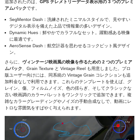
追加されたのは、
GPS テレメトリーデータ表示用の 3 つのプレミ
アムパック
です。
SegMentor Dash：洗練されたミニマルスタイルで、見やすい
デジタル表示を備えた上品で情報量の多いデザイン。
Dynamic Hues：鮮やかでカラフルなセット。躍動感ある映像
に最適です。
AeroSense Dash：航空計器を思わせるコックピット風デザイ
ン。
さらに、
ヴィンテージ映画風の映像を作るための 2 つのプレミア
ムパック
、Grain Texture と Vintage Reel も用意しました。プロ
版ユーザー向けには、同系統の Vintage Grain コレクションも追
加料金なしで利用できます。これらのテンプレートを使えば、グ
レイン、傷、フィルムノイズ、色の揺らぎ、そしてクラシックな
古い映画調のカラーパレットをワンクリックで追加できます。複
雑なカラーグレーディングやノイズの手動合成なしで、動画にレ
トロな雰囲気をすばやく与えられます。