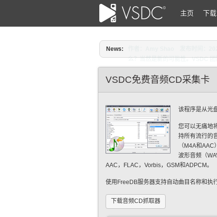
主页
下载
News:
作者：Amy Shao 发布时间：
么？当然是新的可能性。VSDC 团队
VSDC免费音频CD采集卡
该程序是从光
您可以无痛地
持所有流行的音频
（M4A和AAC
波形音频（WA
AAC，FLAC，Vorbis，GSM和ADPCM。
使用FreeDB服务器支持自动曲目名称和执行者
下载音频CD抓取器