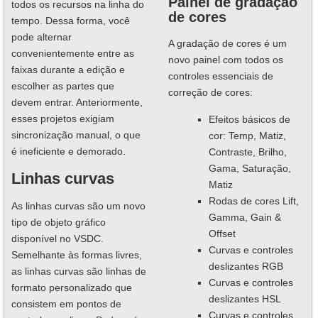
Painel de gradação
todos os recursos na linha do
de cores
tempo. Dessa forma, você
pode alternar
A gradação de cores é um
convenientemente entre as
novo painel com todos os
faixas durante a edição e
controles essenciais de
escolher as partes que
correção de cores:
devem entrar. Anteriormente,
esses projetos exigiam
Efeitos básicos de
sincronização manual, o que
cor: Temp, Matiz,
é ineficiente e demorado.
Contraste, Brilho,
Gama, Saturação,
Linhas curvas
Matiz
Rodas de cores Lift,
As linhas curvas são um novo
Gamma, Gain &
tipo de objeto gráfico
Offset
disponível no VSDC.
Curvas e controles
Semelhante às formas livres,
deslizantes RGB
as linhas curvas são linhas de
Curvas e controles
formato personalizado que
deslizantes HSL
consistem em pontos de
Curvas e controles