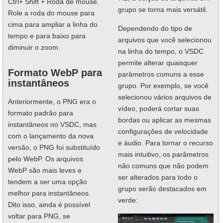
Ctrl+ Shift + Roda de mouse.
grupo se torna mais versátil.
Role a roda do mouse para
cima para ampliar a linha do
Dependendo do tipo de
tempo e para baixo para
arquivos que você selecionou
diminuir o zoom.
na linha do tempo, o VSDC
permite alterar quaisquer
Formato WebP para
parâmetros comuns a esse
instantâneos
grupo. Por exemplo, se você
selecionou vários arquivos de
Anteriormente, o PNG era o
vídeo, poderá cortar suas
formato padrão para
bordas ou aplicar as mesmas
instantâneos no VSDC, mas
configurações de velocidade
com o lançamento da nova
e áudio. Para tornar o recurso
versão, o PNG foi substituído
mais intuitivo, os parâmetros
pelo WebP. Os arquivos
não comuns que não podem
WebP são mais leves e
ser alterados para todo o
tendem a ser uma opção
grupo serão destacados em
melhor para instantâneos.
verde:
Dito isso, ainda é possível
voltar para PNG, se