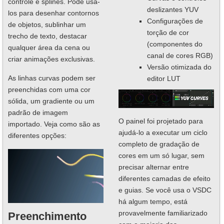
controle e splines. Pode usá-
deslizantes YUV
los para desenhar contornos
Configurações de
de objetos, sublinhar um
torção de cor
trecho de texto, destacar
(componentes do
qualquer área da cena ou
canal de cores RGB)
criar animações exclusivas.
Versão otimizada do
As linhas curvas podem ser
editor LUT
preenchidas com uma cor
sólida, um gradiente ou um
padrão de imagem
O painel foi projetado para
importado. Veja como são as
ajudá-lo a executar um ciclo
diferentes opções:
completo de gradação de
cores em um só lugar, sem
precisar alternar entre
diferentes camadas de efeito
e guias. Se você usa o VSDC
há algum tempo, está
provavelmente familiarizado
Preenchimento