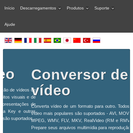
Início
Descarregamentos
Produtos
Suporte
Ajude
deo
Conversor de
vídeo
dição de vídeos de
eitos visuais e de
 apresentações de
Converta vídeo de um formato para outro. Todos 
roma Key e outras
vídeo mais populares são suportados - AVI, MOV,
s são suportados.
MPEG, WMV, FLV, MKV, RealVideo (RM e RMVB)
Prepare seus arquivos multimídia para reprodução 