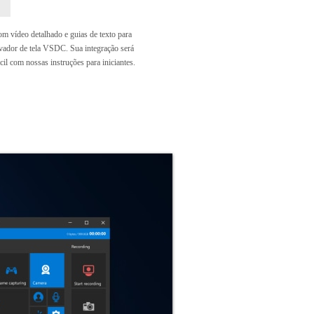
m vídeo detalhado e guias de texto para
vador de tela VSDC. Sua integração será
ácil com nossas instruções para iniciantes.