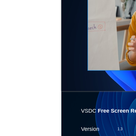
VSDC
Free Screen R
Version
1.3