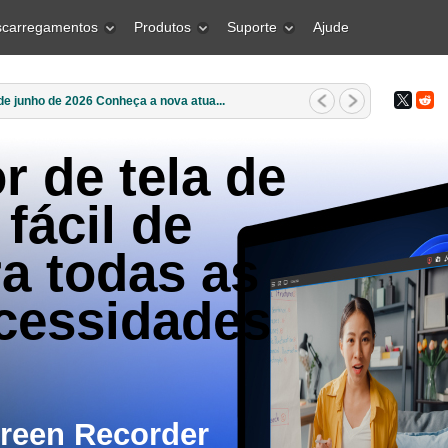
carregamentos
Produtos
Suporte
Ajude
e março de 2026 Qual é o melhor pre...
r de tela de
fácil de
ra todas as
cessidades
creen Recorder