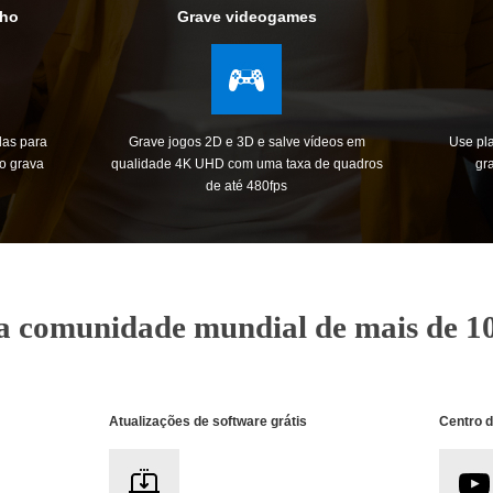
nho
Grave videogames
das para
Grave jogos 2D e 3D e salve vídeos em
Use pla
o grava
qualidade 4K UHD com uma taxa de quadros
gr
de até 480fps
a comunidade mundial de mais de 10
Atualizações de software grátis
Centro 