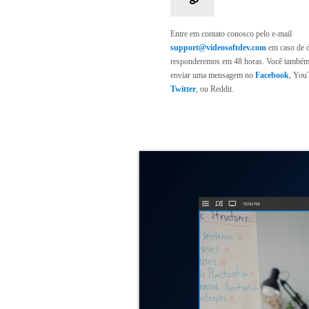
Entre em contato conosco pelo e-mail
support@videosoftdev.com
em caso de d
responderemos em 48 horas. Você também
enviar uma mensagem no
Facebook
, You
Twitter
, ou Reddit.