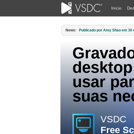
Início
Des
News:
Publicado por Amy Shao em 11 d
Gravado
desktop 
usar pa
suas ne
VSDC
Free S