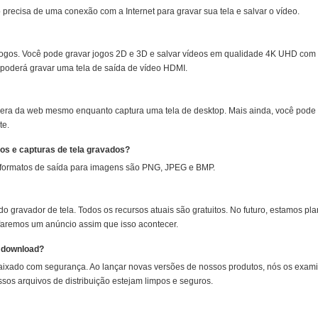
ão precisa de uma conexão com a Internet para gravar sua tela e salvar o vídeo.
jogos. Você pode gravar jogos 2D e 3D e salvar vídeos em qualidade 4K UHD com
 poderá gravar uma tela de saída de vídeo HDMI.
ra da web mesmo enquanto captura uma tela de desktop. Mais ainda, você pode c
te.
os e capturas de tela gravados?
s formatos de saída para imagens são PNG, JPEG e BMP.
 do gravador de tela. Todos os recursos atuais são gratuitos. No futuro, estamos p
faremos um anúncio assim que isso acontecer.
 download?
ixado com segurança. Ao lançar novas versões de nossos produtos, nós os exami
ssos arquivos de distribuição estejam limpos e seguros.