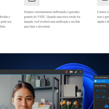
Estamos constantemente melhorando o gravador
Comece co
úvidas e
gratuito do VSDC. Quando uma nova versão for
usar o gra
 pode nos
lançada, você receberá uma notificação e um link
rápida e f
Tube,
para fazer o download.