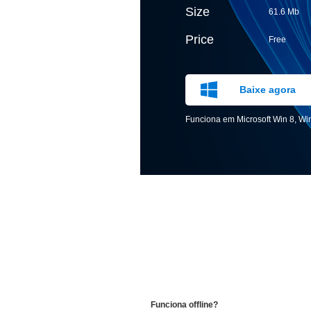
Size
61.6 Mb
Price
Free
Baixe agora
Funciona em Microsoft Win 8, Win
Funciona offline?