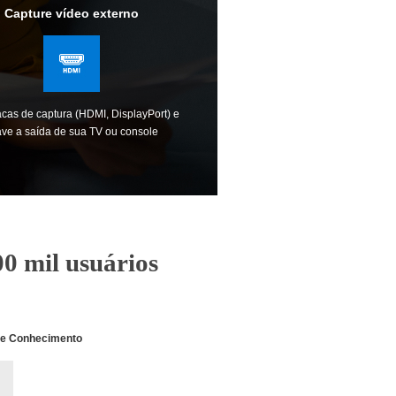
Capture vídeo externo
cas de captura (HDMI, DisplayPort) e
ave a saída de sua TV ou console
0 mil usuários
de Conhecimento