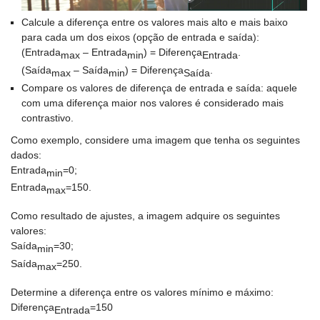
Calcule a diferença entre os valores mais alto e mais baixo
para cada um dos eixos (opção de entrada e saída):
(Entrada
– Entrada
) = Diferença
.
max
min
Entrada
(Saída
– Saída
) = Diferença
.
max
min
Saída
Compare os valores de diferença de entrada e saída: aquele
com uma diferença maior nos valores é considerado mais
contrastivo.
Como exemplo, considere uma imagem que tenha os seguintes
dados:
Entrada
=0;
min
Entrada
=150.
max
Como resultado de ajustes, a imagem adquire os seguintes
valores:
Saída
=30;
min
Saída
=250.
max
Determine a diferença entre os valores mínimo e máximo:
Diferença
=150
Entrada