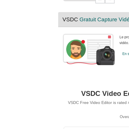
VSDC
Gratuit Capture Vid
Le pro
vidéo.
En s
VSDC Video Edi
VSDC Free Video Editor is rated 4
Overa