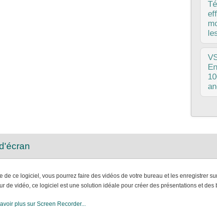
une
Té
fon
ef
amé
mo
don
le
pub
V
que
En
est
10
et 
an
>c'
Cet
dép
de 
ret
 d'écran
sur
de de ce logiciel, vous pourrez faire des vidéos de votre bureau et les enregistrer su
eur de vidéo, ce logiciel est une solution idéale pour créer des présentations et d
avoir plus sur Screen Recorder...