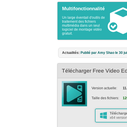
Multifonctionnalité
Un large éventail d'outils de
traitement des fichiers
multimédia dans un seul
logiciel de montage vidéo
gratuit.
Actualités:
Publié par Amy Shao le 11 ma
Télécharger Free Video Ed
Version actuelle:
11
Taille des fichiers:
12
Télécharge
x64 versio