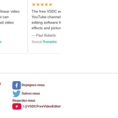
★★★★★
★★★★
linear video
The free VSDC editor saved my
Fast and s
at can
YouTube channel – a powerful video
with green
id video
editing software for chroma key, text
and creati
effects and picture-in-picture.
— Marie R.
— Paul Roberts
Source:
Capt
w
Source:
Trustpilot
i
Rejoignez-nous
Suivez-nous
Regardez-nous
/ @VSDCFreeVideoEditor