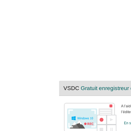
VSDC
Gratuit enregistreur
A l’ai
l’édit
En s