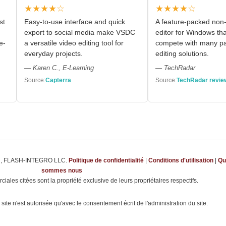
★★★★☆
★★★★☆
st
Easy-to-use interface and quick
A feature-packed non-
export to social media make VSDC
editor for Windows th
e-
a versatile video editing tool for
compete with many pa
everyday projects.
editing solutions.
— Karen C., E-Learning
— TechRadar
Source:
Capterra
Source:
TechRadar revie
m
, FLASH-INTEGRO LLC.
Politique de confidentialité
|
Conditions d'utilisation
|
Qu
sommes nous
ales citées sont la propriété exclusive de leurs propriétaires respectifs.
site n'est autorisée qu'avec le consentement écrit de l'administration du site.