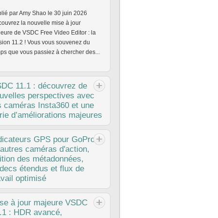
lié par Amy Shao le 30 juin 2026
ouvrez la nouvelle mise à jour
eure de VSDC Free Video Editor : la
sion 11.2 ! Vous vous souvenez du
ps que vous passiez à chercher des...
SDC
11.1 : découvrez de
uvelles perspectives avec
s caméras Insta360 et une
rie d’améliorations majeures
lié par Amy Shao le 11 mars 2026
dicateurs
GPS pour GoPro
l est le meilleur cadeau pour une
 autres caméras d'action,
sonne créative ? De nouvelles
ition des métadonnées,
sibilités, bien sûr. Avec la mise à jour
decs étendus et flux de
1, l’équipe VSDC introduit la...
avail optimisé
lié par Amy Shao 19/11/25 Découvrez
se
à jour majeure VSDC
mise à jour tant attendue VSDC 10.2 :
.1 : HDR avancé,