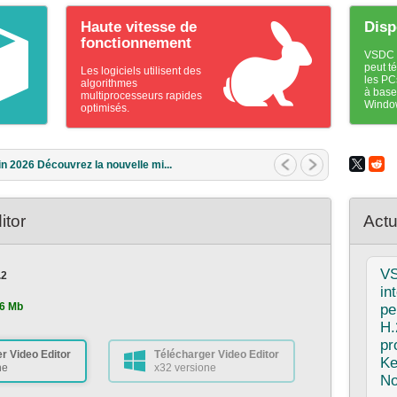
Haute vitesse de
Disp
fonctionnement
VSDC e
peut t
Les logiciels utilisent des
les PC
algorithmes
à base
multiprocesseurs rapides
Windo
optimisés.
rs 2026 Quel est le meilleur cadea...
itor
Actu
V
.2
in
6 Mb
pe
H.
pr
r Video Editor
Télécharger Video Editor
Ke
ne
x32 versione
No