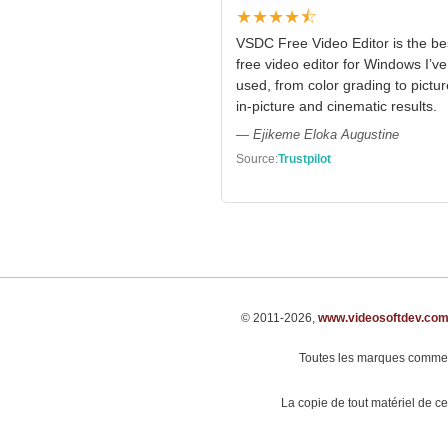
★★★★⯪
VSDC Free Video Editor is the be
free video editor for Windows I’ve
used, from color grading to pictur
in-picture and cinematic results.
— Ejikeme Eloka Augustine
Source:
Trustpilot
© 2011-2026,
www.videosoftdev.co
Toutes les marques commerci
La copie de tout matériel de ce 