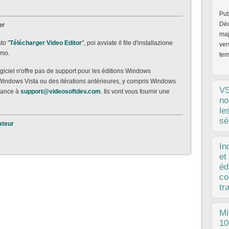
Pub
Déc
er
maj
to "
Télécharger Video Editor
", poi avviate il file d'installazione
ver
rmo.
tem
ogiciel n'offre pas de support pour les éditions Windows
 Windows Vista ou des itérations antérieures, y compris Windows
V
stance à
support@videosoftdev.com
. Ils vont vous fournir une
no
le
sé
ateur
Pub
In
Que
et
per
éd
pos
co
11.
tr
pub
Mi
la 
10