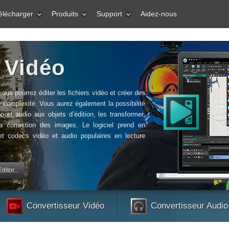
élécharger
Produits
Support
Aidez-nous
 Vidéo
 vous pourrez éditer les fichiers vidéo et créer des
 complexité. Vous aurez également la possibilité
éo et audio aux objets d’édition, les transformer,
t la correction des images. Le logiciel prend en
et codecs vidéo et audio populaires en lecture
itor...
Convertisseur Vidéo
Convertisseur Audio