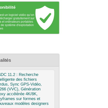
onibilité
st un logiciel vidéo qu’on
élécharger gratuitement sur
s et ordinateurs portables
 de système d'exploitation
ws
alités
SDC
11.2 : Recherche
telligente des fichiers
rdus, Sync GPS‑Vidéo,
266 (VVC), Génération
oxy accélérée 4K/8K,
yframes sur formes et
uveaux modèles designers