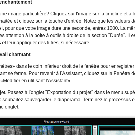
d'enchantement
ne image particulière? Cliquez sur l'image sur la timeline et al
haitée et cliquez sur la touche d'entrée. Notez que les valeurs 
i, pour que votre image dure une seconde, entrez 1000. La mêm
s attention à la boîte à outils à droite de la section "Durée". Il
 et leur appliquer des filtres, si nécessaire.
avail charmant
ètres» dans le coin inférieur droit de la fenêtre pour enregistr
ant se ferme. Pour revenir à l'Assistant, cliquez sur la Fenêtre d
«Modifier en utilisant l'Assistant».
ojet. Passez à l'onglet "Exportation du projet" dans le menu supé
us souhaitez sauvegarder le diaporama. Terminez le processus e
e onglet.