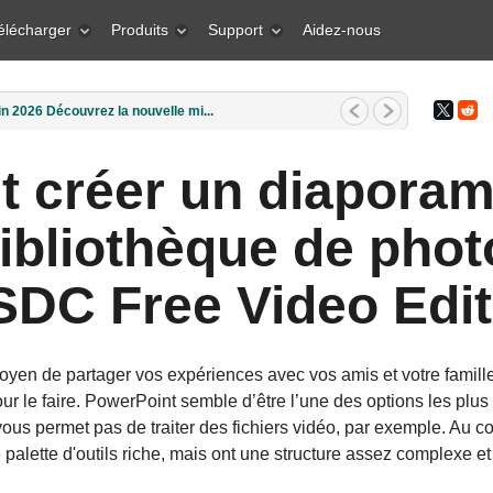
élécharger
Produits
Support
Aidez-nous
rs 2026 Quel est le meilleur cadea...
créer un diaporama
ibliothèque de pho
SDC Free Video Edit
yen de partager vos expériences avec vos amis et votre famille
 pour le faire. PowerPoint semble d’être l’une des options les p
e vous permet pas de traiter des fichiers vidéo, par exemple. Au co
 palette d'outils riche, mais ont une structure assez complexe e