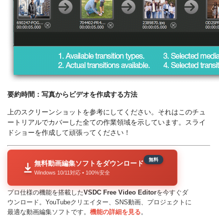
要約時間：写真からビデオを作成する方法
上のスクリーンショットを参考にしてください。それはこのチュ
ートリアルでカバーした全ての作業領域を示しています。スライ
ドショーを作成して頑張ってください！
無料
無料動画編集ソフトをダウンロード
Windows 10/11対応 • 100%安全
プロ仕様の機能を搭載した
VSDC Free Video Editor
を今すぐダ
ウンロード。YouTubeクリエイター、SNS動画、プロジェクトに
最適な動画編集ソフトです。
機能の詳細を見る
。