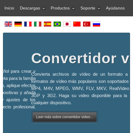
Inicio
Descargas
Productos
Soporte
Ayúdanos
Convertidor v
pañol para crear y
Convierta archivos de vídeo de un formato a o
eta para la familia
formatos de vídeo más populares son soportados -
o, aplique efectos
MP4, M4V, MPEG, WMV, FLV, MKV, RealVideo 
apositivas y añada
3GP y 3G2. Haga su video disponible para la r
 y ajustes de los
cualquier dispositivo.
ecto profesional.
Leer más sobre convertidor video...