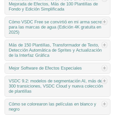
Mejorada de Efectos, Más de 100 Plantillas de
inusual finalmente ha terminado! ¡La actualización está
Fondo y Edición Simplificada
aquí y no es solo otra versión: es ¡VSDC 10.1!Actualización
de VSDC 10.1: HDR avanzado,...
Esta temporada navideña marca nuevos comienzos con la
Cómo
VSDC Free se convirtió en mi arma secreta
para las marcas de agua (Edición 4K gratuita en
última actualización de VSDC Video Editor. ¡Hemos
2025)
escuchado tus comentarios y decidido enfocarnos en
mejorar las herramientas que más te gustan,...
Hola, soy Mattea Wharton, videógrafa de viajes de Seattle.
Más
de 150 Plantillas, Transformador de Texto,
Detección Automática de Sprites y Actualización
Durante tres años luché con editores de video que
de la Interfaz Gráfica
colocaban feas marcas de agua en mis videos hasta que
encontré VSDC. Este editor gratuito...
El cambio se trata de mejorar, y este proceso no sería
Mejor
Software de Efectos Especiales
posible sin vuestra aportación. Después de revisar
cuidadosamente vuestros comentarios, hemos abordado
Introducción En 2024, la gama de opciones para crear
VSDC
9.2: modelos de segmentación AI, más de
varios problemas clave e introducido actualizaciones...
300 transiciones, VSDC Cloud y nueva colección
efectos visuales es increíblemente diversa y se vuelve cada
de plantillas
vez más desafiante identificar las mejores opciones. Aquí
puedes encontrar una guía...
VSDC 9.2 ya está aquí y ofrece funciones revolucionarias
Cómo
se colorearon las películas en blanco y
negro
como la nueva herramienta de segmentación basada en IA
que permite eliminar objetos con precisión, corrección de