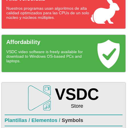
Nuestros programas usan algoritmos de alta
calidad optimizados para las CPUs de un solo
núcleo y núcleos múltiples.
Affordability
VSDC video software is freely available for
download to Windows OS-based PCs and
laptops.
VSDC
Store
Plantillas /
Elementos /
Symbols