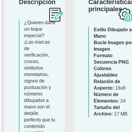
Descripción
Característica
principales
¿Quieres darle
un toque
Estilo Dibujado a
especial?
Mano
¡Las marcas
Bucle Imagen po
de
Imagen
verificación,
Formato
cruces,
Secuencia PNG
símbolos
Colores
monetarios,
Ajustables
signos de
Relación de
puntuación y
Aspecto:
16x9
números
Número de
dibujados a
Elementos:
24
mano son el
Tamaño del
detalle
Archivo:
17 MB
perfecto que tu
contenido