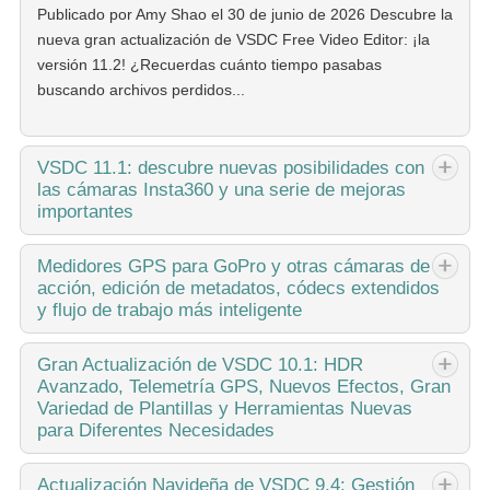
Publicado por Amy Shao el 30 de junio de 2026 Descubre la
nueva gran actualización de VSDC Free Video Editor: ¡la
versión 11.2! ¿Recuerdas cuánto tiempo pasabas
buscando archivos perdidos...
VSDC
11.1: descubre nuevas posibilidades con
las cámaras Insta360 y una serie de mejoras
importantes
Publicado por Amy Shao el 11 de marzo de 2026 ¿Cuál es
Medidores
GPS para GoPro y otras cámaras de
acción, edición de metadatos, códecs extendidos
el mejor regalo para una persona creativa? Nuevas
y flujo de trabajo más inteligente
posibilidades, por supuesto. Con la actualización 11.1, el
equipo de VSDC presenta...
publicado por Amy Shao 19/11/25 Conoce la tan esperada
Gran
Actualización de VSDC 10.1: HDR
Avanzado, Telemetría GPS, Nuevos Efectos, Gran
actualización VSDC 10.2: una nueva versión repleta de
Variedad de Plantillas y Herramientas Nuevas
increíbles funciones y mejoras significativas diseñadas para
para Diferentes Necesidades
empoderar a todos ustedes,...
published Amy Shao 6/10/25 ¡La espera por algo nuevo e
Actualización
Navideña de VSDC 9.4: Gestión