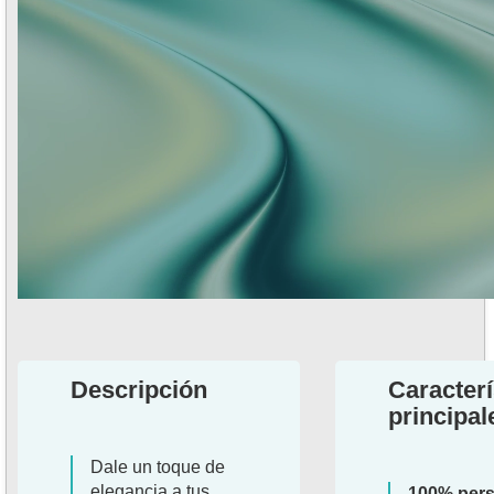
Descripción
Caracterí
principal
Dale un toque de
elegancia a tus
100% pers