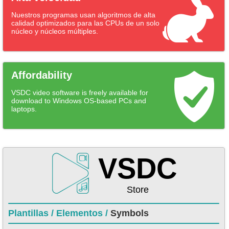
Nuestros programas usan algoritmos de alta
calidad optimizados para las CPUs de un solo
núcleo y núcleos múltiples.
Affordability
VSDC video software is freely available for
download to Windows OS-based PCs and
laptops.
VSDC
Store
Plantillas /
Elementos /
Symbols