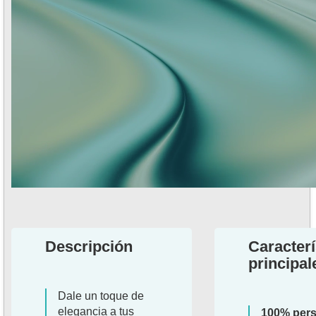
Descripción
Caracterí
principal
Dale un toque de
elegancia a tus
100% pers