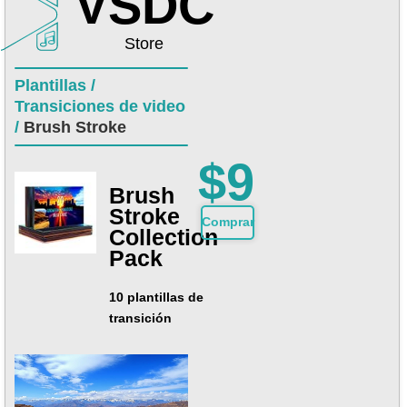
VSDC
Store
Plantillas /
Transiciones de video
/
Brush Stroke
$9
Brush
Stroke
Сomprar
Collection
Pack
10 plantillas de
transición