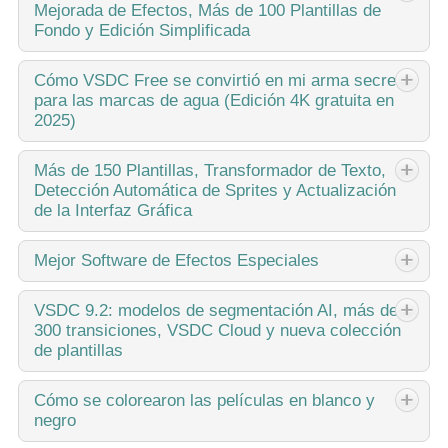
Mejorada de Efectos, Más de 100 Plantillas de
inusual finalmente ha terminado! ¡La actualización está
Fondo y Edición Simplificada
aquí y no es solo otra versión: es ¡VSDC 10.1!Actualización
de VSDC 10.1: HDR avanzado,...
Esta temporada navideña marca nuevos comienzos con la
Cómo
VSDC Free se convirtió en mi arma secreta
para las marcas de agua (Edición 4K gratuita en
última actualización de VSDC Video Editor. ¡Hemos
2025)
escuchado tus comentarios y decidido enfocarnos en
mejorar las herramientas que más te gustan,...
Hola, soy Mattea Wharton, videógrafa de viajes de Seattle.
Más
de 150 Plantillas, Transformador de Texto,
Detección Automática de Sprites y Actualización
Durante tres años luché con editores de video que
de la Interfaz Gráfica
colocaban feas marcas de agua en mis videos hasta que
encontré VSDC. Este editor gratuito...
El cambio se trata de mejorar, y este proceso no sería
Mejor
Software de Efectos Especiales
posible sin vuestra aportación. Después de revisar
cuidadosamente vuestros comentarios, hemos abordado
Introducción En 2024, la gama de opciones para crear
VSDC
9.2: modelos de segmentación AI, más de
varios problemas clave e introducido actualizaciones...
300 transiciones, VSDC Cloud y nueva colección
efectos visuales es increíblemente diversa y se vuelve cada
de plantillas
vez más desafiante identificar las mejores opciones. Aquí
puedes encontrar una guía...
VSDC 9.2 ya está aquí y ofrece funciones revolucionarias
Cómo
se colorearon las películas en blanco y
negro
como la nueva herramienta de segmentación basada en IA
que permite eliminar objetos con precisión, corrección de