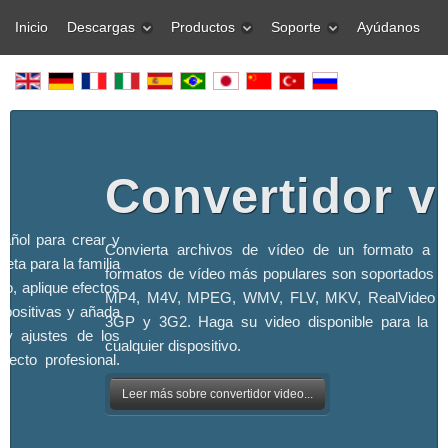
Inicio
Descargas
Productos
Soporte
Ayúdanos
Convertidor v
pañol para crear y
Convierta archivos de vídeo de un formato a o
eta para la familia
formatos de vídeo más populares son soportados -
o, aplique efectos
MP4, M4V, MPEG, WMV, FLV, MKV, RealVideo 
apositivas y añada
3GP y 3G2. Haga su video disponible para la r
 y ajustes de los
cualquier dispositivo.
ecto profesional.
Leer más sobre convertidor video...