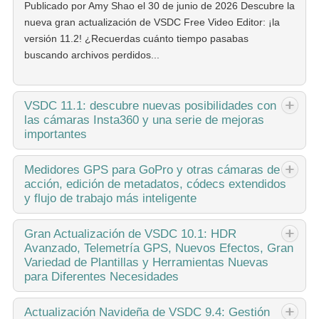
Publicado por Amy Shao el 30 de junio de 2026 Descubre la
nueva gran actualización de VSDC Free Video Editor: ¡la
versión 11.2! ¿Recuerdas cuánto tiempo pasabas
buscando archivos perdidos...
VSDC
11.1: descubre nuevas posibilidades con
las cámaras Insta360 y una serie de mejoras
importantes
Publicado por Amy Shao el 11 de marzo de 2026 ¿Cuál es
Medidores
GPS para GoPro y otras cámaras de
acción, edición de metadatos, códecs extendidos
el mejor regalo para una persona creativa? Nuevas
y flujo de trabajo más inteligente
posibilidades, por supuesto. Con la actualización 11.1, el
equipo de VSDC presenta...
publicado por Amy Shao 19/11/25 Conoce la tan esperada
Gran
Actualización de VSDC 10.1: HDR
Avanzado, Telemetría GPS, Nuevos Efectos, Gran
actualización VSDC 10.2: una nueva versión repleta de
Variedad de Plantillas y Herramientas Nuevas
increíbles funciones y mejoras significativas diseñadas para
para Diferentes Necesidades
empoderar a todos ustedes,...
published Amy Shao 6/10/25 ¡La espera por algo nuevo e
Actualización
Navideña de VSDC 9.4: Gestión