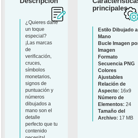
Descripción
Característica
principales
¿Quieres darle
un toque
Estilo Dibujado a
especial?
Mano
¡Las marcas
Bucle Imagen po
de
Imagen
verificación,
Formato
cruces,
Secuencia PNG
símbolos
Colores
monetarios,
Ajustables
signos de
Relación de
puntuación y
Aspecto:
16x9
números
Número de
dibujados a
Elementos:
24
mano son el
Tamaño del
detalle
Archivo:
17 MB
perfecto que tu
contenido
necesita!