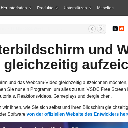
Herunterladen
Produkte
Unterstützen
Mithelfen
ao am 11. März 2026 Was ist das bes...
erbildschirm und 
 gleichzeitig aufzei
irm und das Webcam-Video gleichzeitig aufzeichnen möchten, 
n Sie nur ein Programm, um alles zu tun: VSDC Free Screen R
Tutorials, Reaktionsvideos, Gameplays und dergleichen.
n wir Ihnen, wie Sie sich selbst und Ihren Bildschirm gleichze
 der Software
von der offiziellen Website des Entwicklers he