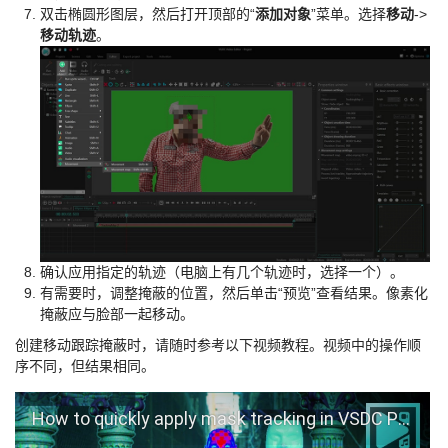
双击椭圆形图层，然后打开顶部的“
添加对象
”菜单。选择
移动
->
移动轨迹
。
确认应用指定的轨迹（电脑上有几个轨迹时，选择一个）。
有需要时，调整掩蔽的位置，然后单击“预览”查看结果。像素化
掩蔽应与脸部一起移动。
创建移动跟踪掩蔽时，请随时参考以下视频教程。视频中的操作顺
序不同，但结果相同。
How to quickly apply mask tracking in VSDC Pro