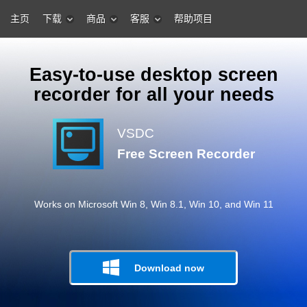
主页
下载
商品
客服
帮助项目
Easy-to-use desktop screen
recorder for all your needs
VSDC
Free Screen Recorder
Works on Microsoft Win 8, Win 8.1, Win 10, and Win 11
Download now