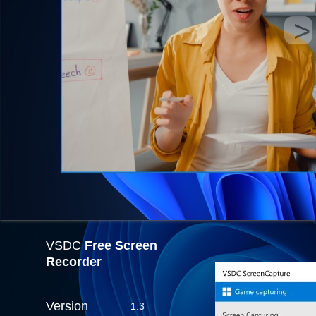
VSDC
Free Screen
Recorder
Version
1.3