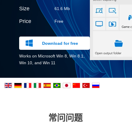
Size
61.6 Mb
Price
Free
Download for free
Works on Microsoft Win 8, Win 8.1,
Win 10, and Win 11
常问问题