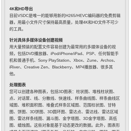
4K和HD导出
目前VSDC是唯一的能够用新的H265/HEVC编码器的免费剪辑
器，用最小文件尺寸保持最高质量，处理4K和HD文件不可少
的工具。
针对具体多媒体设备创建视频
用大量预装的配置文件容易创建为最常用的多媒体设备的视
频，包括DVD播放器、iPod/iPhone/iPad、PSP、任何智能手
机和普通手机、Sony PlayStation、Xbox、Zune、Archos、
iRiver、Creative Zen、Blackberry、MP4播放器、很多其
他。
处理图表
您可以创建各种图表，包括3D图表：柱状图、堆栈柱状图、
点、对话筐、线、分散线、快速线、样条曲线图、样条曲线区
域图、堆积面积图、堆叠式样条区域图、范围柱状图、甘特
图、饼图、3D饼图、3D圆环图、雷达点、雷达线、雷达区域
图、雷达样条线图、漏斗图、金字塔图、3D金字塔图、高低
图、蜡烛图。这些对象能基于动态更改的数据。此外，图表形