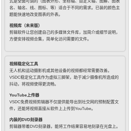
式是全面可调的（图表外形、坐标轴、自定义轴、图解、图表
名、轴名、线、图标、等）适合于不同的需求。已装的颜色主
题能快速地改变图表的外表。
视频库（未来版）
剪辑软件让您创建自己的多媒体文件库，加简介或细节说明，
方便安排视频合集，简单化访问需要的文件。
视频稳定化工具
无人机和运动摄影机或其他设备的视频都经常需要改善。
VSDC稳定化工具作为虚拟三脚架，助于减少摄像机所造成的
抖动，将视频使得更流畅。
YouTube上传器
VSDC免费视频剪辑器不仅提供能导出到社交网的预制配置文
件，还能将视频直接从软件上上传到YouTube。
内装的DVD刻录器
剪辑器带着DVD刻录器，能将工作结果容易地刻录在光盘上。