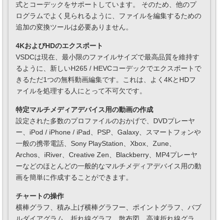
式とコーデックをサポートしています。 そのため、他のプ
ログラムでよく見られるように、ファイルを編集するための
追加の変換ツールは必要ありません。
4KおよびHDのエクスポート
VSDCは現在、最小限のファイルサイズで最高品質を維持す
るように、新しいH265 / HEVCコーデックでエクスポートで
きるただ1つの無料動画編集です。これは、よく4KとHDフ
ァイルを処理する人にとって不可欠です。
特定マルチメディアデバイス用の動画の作成
設定された多数のプロファイルのおかげで、DVDプレーヤ
ー、iPod / iPhone / iPad、PSP、Galaxy、スマートフォンや
一般の携帯電話、Sony PlayStation、Xbox、Zune、
Archos、iRiver、Creative Zen、Blackberry、MP4プレーヤ
ーなどのほとんどの一般的なマルチメディアデバイス用の動
画を簡単に作成することができます。
チャートの操作
横棒グラフ、積み上げ横棒グラフー、ポイントグラフ、バブ
ルダイアグラム、折れ線グラフ、散布図、高速折れ線グラ