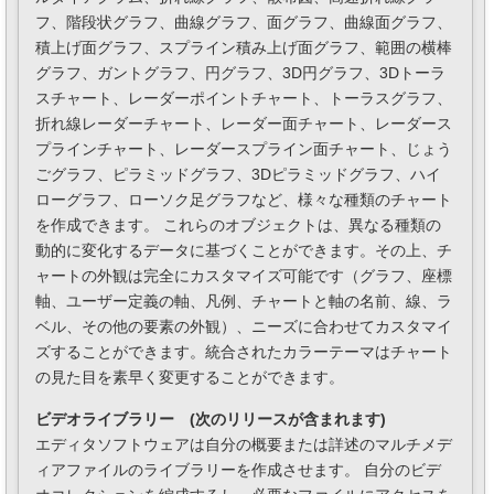
フ、階段状グラフ、曲線グラフ、面グラフ、曲線面グラフ、
積上げ面グラフ、スプライン積み上げ面グラフ、範囲の横棒
グラフ、ガントグラフ、円グラフ、3D円グラフ、3Dトーラ
スチャート、レーダーポイントチャート、トーラスグラフ、
折れ線レーダーチャート、レーダー面チャート、レーダース
プラインチャート、レーダースプライン面チャート、じょう
ごグラフ、ピラミッドグラフ、3Dピラミッドグラフ、ハイ
ローグラフ、ローソク足グラフなど、様々な種類のチャート
を作成できます。 これらのオブジェクトは、異なる種類の
動的に変化するデータに基づくことができます。その上、チ
ャートの外観は完全にカスタマイズ可能です（グラフ、座標
軸、ユーザー定義の軸、凡例、チャートと軸の名前、線、ラ
ベル、その他の要素の外観）、ニーズに合わせてカスタマイ
ズすることができます。統合されたカラーテーマはチャート
の見た目を素早く変更することができます。
ビデオライブラリー (次のリリースが含まれます)
エディタソフトウェアは自分の概要または詳述のマルチメデ
ィアファイルのライブラリーを作成させます。 自分のビデ