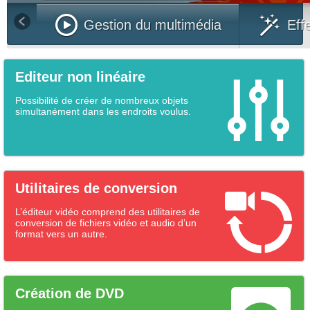
Gestion du multimédia
Eff
Editeur non linéaire
Possibilité de créer de nombreux objets
simultanément dans les endroits voulus.
Utilitaires de conversion
L’éditeur vidéo comprend des utilitaires de
conversion de fichiers vidéo et audio d’un
format vers un autre.
Création de DVD