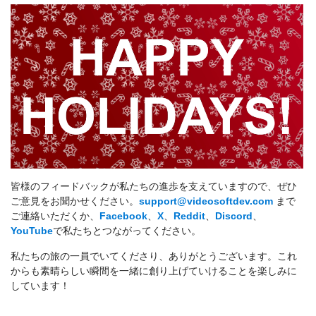
皆様のフィードバックが私たちの進歩を支えていますので、ぜひ
ご意見をお聞かせください。
support@videosoftdev.com
まで
ご連絡いただくか、
Facebook
、
X
、
Reddit
、
Discord
、
YouTube
で私たちとつながってください。
私たちの旅の一員でいてくださり、ありがとうございます。これ
からも素晴らしい瞬間を一緒に創り上げていけることを楽しみに
しています！