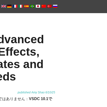
Advanced
ffects,
ates and
eds
published Amy Shao 6/10/25
ではありません：
VSDC 10.1で