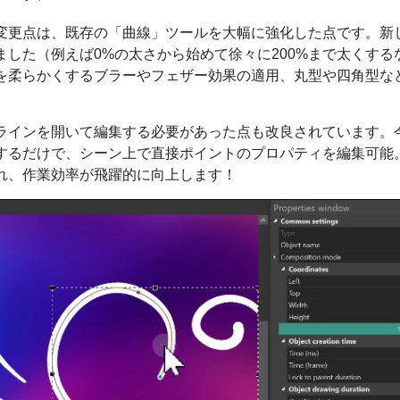
変更点は、既存の「曲線」ツールを大幅に強化した点です。新
ました（例えば0%の太さから始めて徐々に200%まで太くす
を柔らかくするブラーやフェザー効果の適用、丸型や四角型な
インを開いて編集する必要があった点も改良されています。今で
するだけで、シーン上で直接ポイントのプロパティを編集可能
れ、作業効率が飛躍的に向上します！