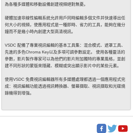
為各種多媒體和移動設備創建視頻絕對無憂。
硬體加速非線性編輯系統允許用戶同時編輯多個文件并快速導出任
何大小的視頻，使應用程式是一種即時、省力的工具，能夠在幾分
鐘而不是幾小時內創建大型高清視訊。
VSDC 配備了專業視訊編輯的基本工具集：混合模式、遮罩工具、
先進的多色Chroma Key以及多項可調參數設定。 使用各種靈活的
參數，影片製作專家可以為他們的影片附加獨特的專業風格，並創
建不同形狀的蒙版來隱藏、模糊或突出顯示影片中的某些元素。
使用VSDC 免費視訊編輯器所有多媒體處理都透過一個應用程式完
成：視訊編輯功能透過視訊轉換器、螢幕擷取、視訊擷取和光碟燒
錄機得到增強。