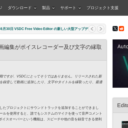
ジ
ダウンロード
製品
サポート
プロジェクト支援
26年3月11日 クリエイティブな人にとって最高の贈り物は何
...
Auto Fil
動画編集がボイスレコーダー及び文字の縁取
期ですが、VSDCにとってそうではありません。リリースされた新
を録音して動画に追加したり、文字やタイトルを縁取ったり、最適
Edit
したプロジェクトにサウンドトラックを追加することができまし
ールを使用すると、誰でもシステムのマイクを使って音声コメント
。ボイスオーバーという機能は、スピーチや他の音を録音できる便利