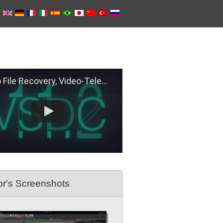
e Recovery, Video-Telemetry Sync, H.266 (VVC)
or's Screenshots