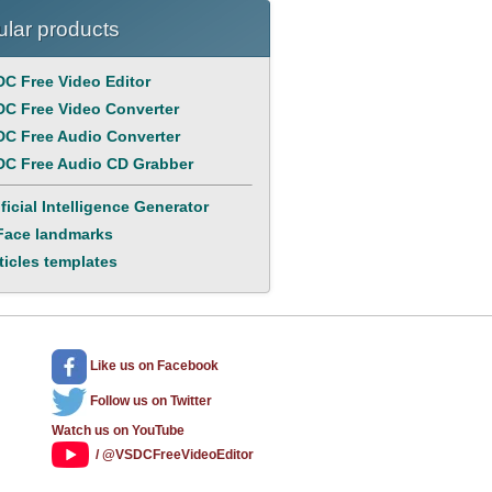
lar products
C Free Video Editor
C Free Video Converter
C Free Audio Converter
C Free Audio CD Grabber
ificial Intelligence Generator
Face landmarks
ticles templates
Like us
on Facebook
Follow us
on Twitter
Watch us
on YouTube
/ @VSDCFreeVideoEditor