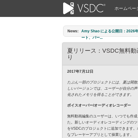
ホームペー
News:
Amy Shao による公開日：20
でしょうか。もちろん、新しい可能性
夏リリース：VSDC無料
り
2017年7月12日
たぶん一部のプロジェクトには、夏は閑散
しいバージョンでは、ユーザーが自分の声
化されたメモリを得ることができます。
ボイスオーバー/オーディオレコーダー
無料動画編集のユーザーは、いつでも作成
た。新しいオーディオレコーディングのツ
をVSDCのプロジェクトに追加できます
なプレーヤーアプリとして操業します。