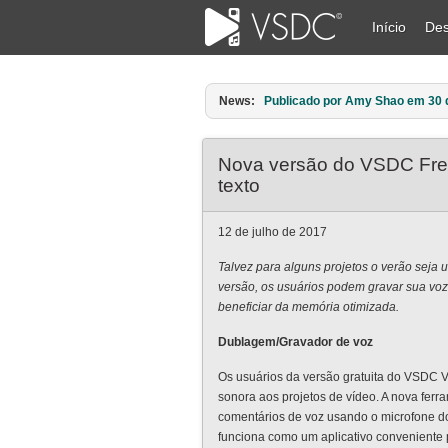
Início
Des
News:
Publicado por Amy Shao em 11 d
Nova versão do VSDC Free
texto
12 de julho de 2017
Talvez para alguns projetos o verão sej
versão, os usuários podem gravar sua voz e
beneficiar da memória otimizada.
Dublagem/Gravador de voz
Os usuários da versão gratuita do VSDC V
sonora aos projetos de vídeo. A nova fer
comentários de voz usando o microfone d
funciona como um aplicativo conveniente 