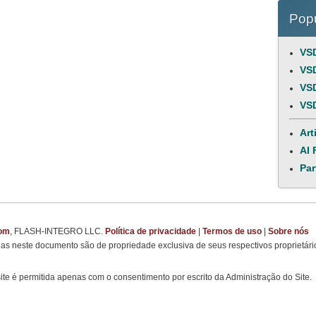
Popu
VSD
VSD
VSD
VSD
Art
AI 
Par
com
, FLASH-INTEGRO LLC.
Política de privacidade
|
Termos de uso
|
Sobre nós
s neste documento são de propriedade exclusiva de seus respectivos proprietári
site é permitida apenas com o consentimento por escrito da Administração do Site.