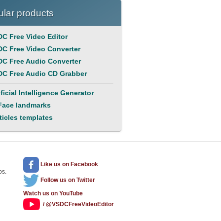
lar products
C Free Video Editor
C Free Video Converter
C Free Audio Converter
C Free Audio CD Grabber
ificial Intelligence Generator
Face landmarks
ticles templates
Like us
on Facebook
os.
Follow us
on Twitter
Watch us
on YouTube
/ @VSDCFreeVideoEditor