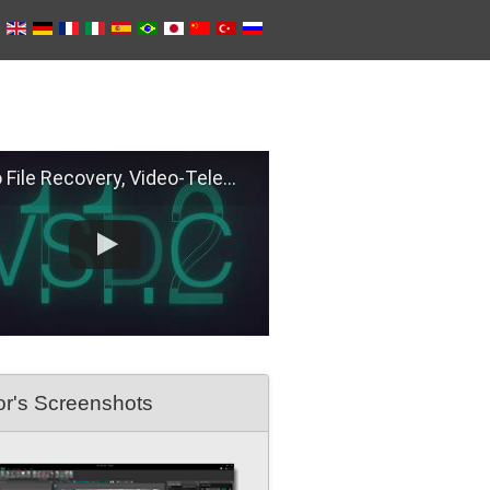
e Recovery, Video-Telemetry Sync, H.266 (VVC)
or's Screenshots