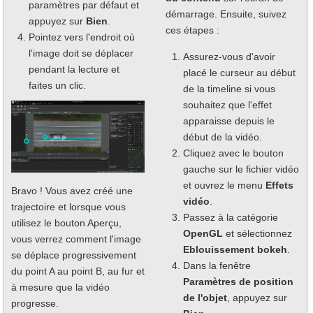
paramètres par défaut et
démarrage. Ensuite, suivez
appuyez sur
Bien
.
ces étapes :
Pointez vers l'endroit où
l'image doit se déplacer
Assurez-vous d'avoir
pendant la lecture et
placé le curseur au début
faites un clic.
de la timeline si vous
souhaitez que l'effet
apparaisse depuis le
début de la vidéo.
Cliquez avec le bouton
gauche sur le fichier vidéo
et ouvrez le menu
Effets
Bravo ! Vous avez créé une
vidéo
.
trajectoire et lorsque vous
Passez à la catégorie
utilisez le bouton Aperçu,
OpenGL
et sélectionnez
vous verrez comment l'image
Eblouissement bokeh
.
se déplace progressivement
Dans la fenêtre
du point A au point B, au fur et
Paramètres de position
à mesure que la vidéo
de l'objet
, appuyez sur
progresse.