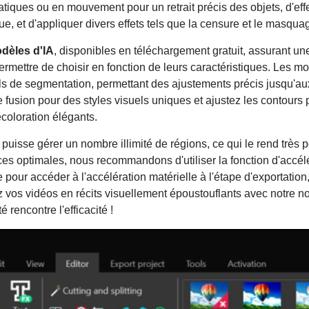
atiques ou en mouvement pour un retrait précis des objets, d'eff
e, et d'appliquer divers effets tels que la censure et le masqua
dèles d'IA
, disponibles en téléchargement gratuit, assurant une
mettre de choisir en fonction de leurs caractéristiques. Les mod
ils de segmentation, permettant des ajustements précis jusqu'a
usion pour des styles visuels uniques et ajustez les contours 
coloration élégants.
uisse gérer un nombre illimité de régions, ce qui le rend très pol
s optimales, nous recommandons d'utiliser la fonction d'accélé
 pour accéder à l'accélération matérielle à l'étape d'exportatio
 vos vidéos en récits visuellement époustouflants avec notre n
té rencontre l'efficacité !