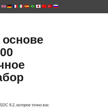
 основе
300
чное
абор
DC 9.2, которое точно вас