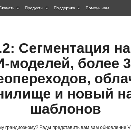
Скачать
Продукты
Поддержка
Помочь нам
.2: Сегментация на
-моделей, более 
еопереходов, обла
нилище и новый н
шаблонов
му грандиозному? Рады представить вам вам обновление VS