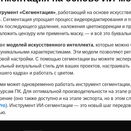
трумент «Сегментация»
, работающий на основе искусстве
. Сегментация упрощает процесс видеоредактирования и п
их последующего удаления, наложения цветокоррекции и п
ложить цензуру или применить маску, — и всё это буквальн
ове
моделей искусственного интеллекта
, которые можно
 уникальными характеристиками. Эти модели позволяют ре
ровой настройки. С помощью сегментации вы можете экспе
льный визуальный стиль для ваших проектов, настраивать
шего кадра» и работать с цветом.
ыми может одновременно работать инструмент сегментации, 
сурсам ПК. Для оптимальной производительности на этапе
ение (оно также доступно и на этапе экспорта, но в этом с
ro
). Инструмент ИИ-сегментации — это новый шаг передов
ью.