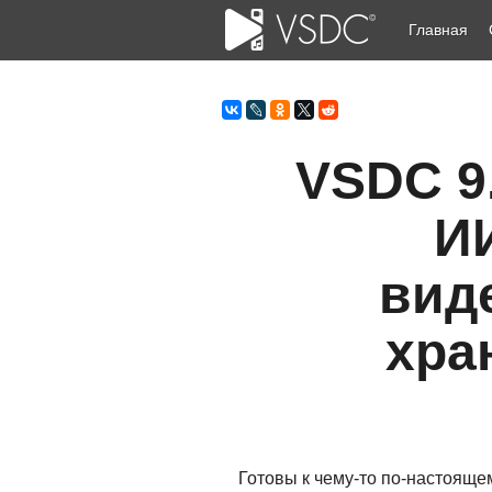
Главная
VSDC 9
ИИ
вид
хра
Готовы к чему-то по-настояще