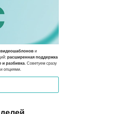
х видеошаблонов
и
ций:
расширенная поддержка
 и разбивка
. Советуем сразу
ми опциями.
оделей