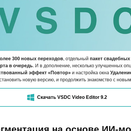
олее 300 новых переходов
, отдельный
пакет свадебны
рта в очередь
. И в дополнение, несколько улучшенных оп
ствованный эффект «Повтор»
и настройка окна
Удаление
установить новую версию, и продолжить знакомство с новы
Скачать VSDC Video Editor 9.2
егментация на основе ИИ-м