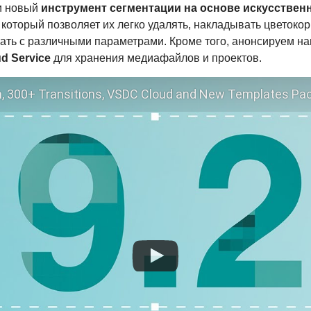
ли новый
инструмент сегментации на основе искусствен
 который позволяет их легко удалять, накладывать цветок
тать с различными параметрами. Кроме того, анонсируем 
d Service
для хранения медиафайлов и проектов.
n, 300+ Transitions, VSDC Cloud and New Templates Pa