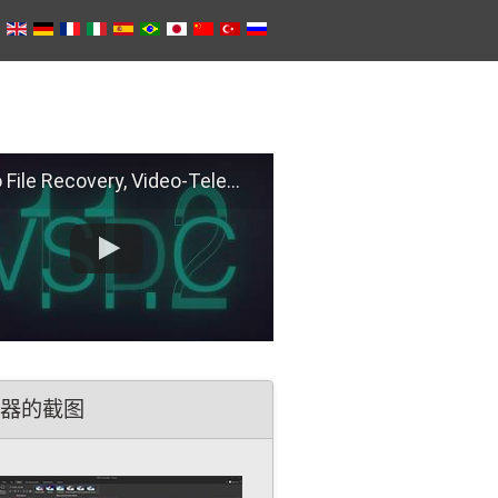
e Recovery, Video-Telemetry Sync, H.266 (VVC)
器的截图