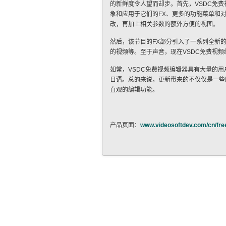
的新鲜度令人望而却步。首先，VSDC免
象和应用于它们的FX、更多的功能菜单和
改，再加上相关参数的额外方便的视图。
然后，该节目的FX部分引入了一系列全新
的视频等。至于声音，现在VSDC免费视
如常，VSDC免费视频编辑器具有大量的
日语。总的来说，更新带来的不仅仅是一些
直观的编辑功能。
产品页面：
www.videosoftdev.com/cn/free