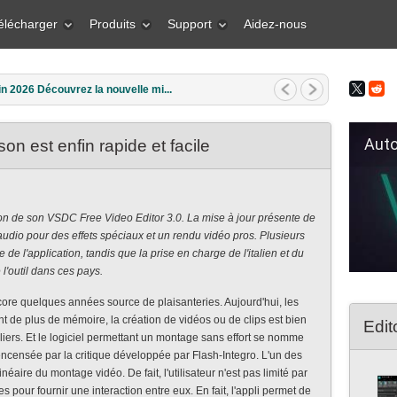
élécharger
Produits
Support
Aidez-nous
in 2026 Découvrez la nouvelle mi...
Auto Fil
n est enfin rapide et facile
on de son VSDC Free Video Editor 3.0. La mise à jour présente de
dio pour des effets spéciaux et un rendu vidéo pros. Plusieurs
ge de l'application, tandis que la prise en charge de l'italien et du
 l'outil dans ces pays.
encore quelques années source de plaisanteries. Aujourd'hui, les
nt de plus de mémoire, la création de vidéos ou de clips est bien
Edit
liers. Et le logiciel permettant un montage sans effort se nomme
ncensée par la critique développée par Flash-Integro. L'un des
éaire du montage vidéo. De fait, l'utilisateur n'est pas limité par
s pour fournir une interaction entre eux. En fait, l'appli permet de