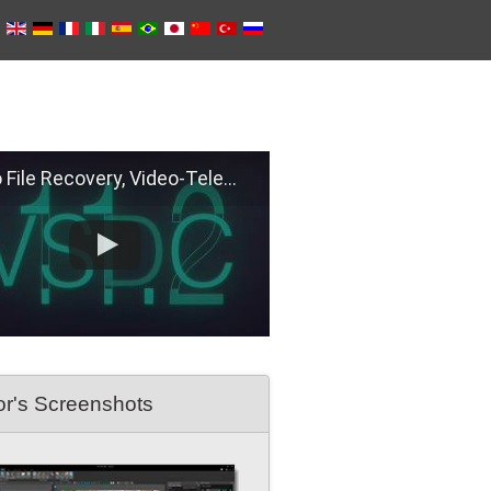
e Recovery, Video-Telemetry Sync, H.266 (VVC)
or's Screenshots