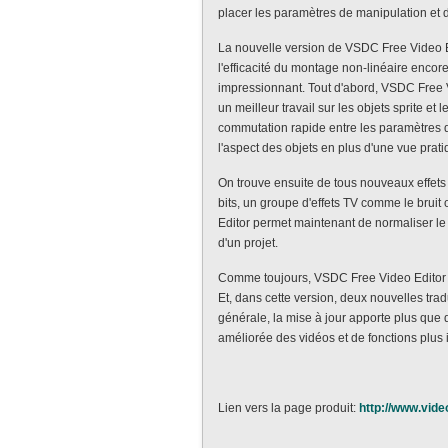
placer les paramètres de manipulation et 
La nouvelle version de VSDC Free Video Ed
l'efficacité du montage non-linéaire encor
impressionnant. Tout d'abord, VSDC Free 
un meilleur travail sur les objets sprite et
commutation rapide entre les paramètres d
l'aspect des objets en plus d'une vue prat
On trouve ensuite de tous nouveaux effets 
bits, un groupe d'effets TV comme le bruit
Editor permet maintenant de normaliser le 
d'un projet.
Comme toujours, VSDC Free Video Editor off
Et, dans cette version, deux nouvelles tradu
générale, la mise à jour apporte plus que q
améliorée des vidéos et de fonctions plus in
Lien vers la page produit:
http://www.vide