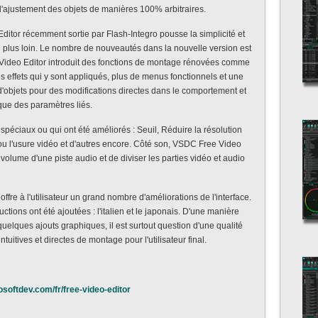
d'ajustement des objets de manières 100% arbitraires.
itor récemment sortie par Flash-Integro pousse la simplicité et
e plus loin. Le nombre de nouveautés dans la nouvelle version est
Video Editor introduit des fonctions de montage rénovées comme
 les effets qui y sont appliqués, plus de menus fonctionnels et une
'objets pour des modifications directes dans le comportement et
ique des paramètres liés.
spéciaux ou qui ont été améliorés : Seuil, Réduire la résolution
 ou l'usure vidéo et d'autres encore. Côté son, VSDC Free Video
volume d'une piste audio et de diviser les parties vidéo et audio
re à l'utilisateur un grand nombre d'améliorations de l'interface.
ctions ont été ajoutées : l'italien et le japonais. D'une manière
uelques ajouts graphiques, il est surtout question d'une qualité
tuitives et directes de montage pour l'utilisateur final.
osoftdev.com/fr/free-video-editor