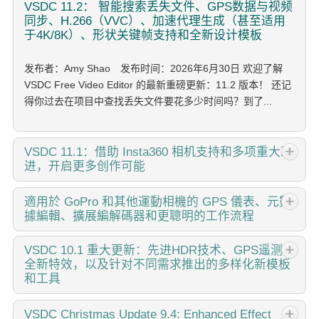
VSDC
11.2： 智能搜索丢失文件、GPS数据与视频
同步、H.266（VVC）、加速代理生成（甚至适用
于4K/8K）、形状关键帧支持和全新设计模板
发布者：Amy Shao 发布时间：2026年6月30日 欢迎了解
VSDC Free Video Editor 的最新重磅更新：11.2 版本！ 还记
得你过去在项目中查找丢失文件要花多少时间吗？到了...
VSDC
11.1：借助 Insta360 相机支持和多项重大改
进，开启更多创作可能
作者：Amy Shao 发布时间：2026年3月11日 对于富有创意
適用於
GoPro 和其他運動相機的 GPS 儀表、元數
據編輯、擴展編解碼器和更聰明的工作流程
的人来说，最好的礼物是什么？当然是新的可能性。VSDC 团
队很高兴推出 11.1 更新，带来了备受期待的功能：现在您可
以直接编辑来自...
作者：Amy Shao 2025年11月19日发布 欢迎了解期待已久的
VSDC
10.1 重大更新：先进HDR技术、GPS遥测、
全新特效，以及针对不同需求推出的多样化新模板
VSDC 10.2更新：这个新版本包含了令人难以置信的功能和重
和工具
大改进，旨在为从爱好者到专业人士的所有用户赋能。 GPS
仪表盘、选择性导出、元数据、阿拉伯语界面、扩展编解码器
published Amy Shao 6/10/25 等待全新非凡体验的日子终于
VSDC
Christmas Update 9.4: Enhanced Effect
最突出的新增功能是一套革命性的GPS遥测工具，提供了市场