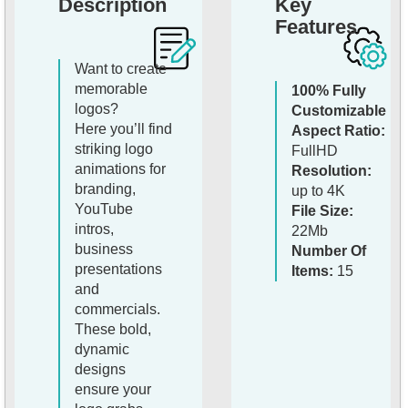
Description
Key
Features
Want to create
memorable
100% Fully
logos?
Customizable
Here you’ll find
Aspect Ratio:
striking logo
FullHD
animations for
Resolution:
branding,
up to 4K
YouTube
File Size:
intros,
22Mb
business
Number Of
presentations
Items:
15
and
commercials.
These bold,
dynamic
designs
ensure your