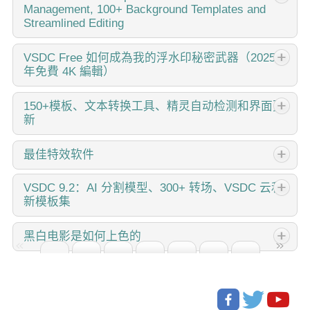
Management, 100+ Background Templates and
结束了！这次更新不只是又一个版本——而是VSDC 10.1！
上任何其他视频编辑器都无法比拟的功能！因此，如果您是运
Streamlined Editing
VSDC 10.1 更新：進階 HDR、GPS 遙測、新效果、滿足不同
动相机（GoPro、Garmin等）、无人机或任何其他收集GPS
需求的各種新範本和工具 一个标志着转折点的版本号。 一次
数据设备的所有者，这正是您期待已久的功能。即使您没有这
这个节日季，迎接全新的开始！VSDC视频编辑器带来了最新
在您喜爱的VSDC基础上实现的重大飞跃。 借助全新的
VSDC
Free 如何成為我的浮水印秘密武器（2025
些设备，也不要划走，因为对于所有编辑爱好者，我们还有新
年免費 4K 編輯）
的9.4版本。我们倾听了您的建议，专注于优化您最常用的工
VSDC...
功能和改进要分享！
具，同时为明年更多创新功能奠定基础。 增強的效果管理、
100...
你好，我是Mattea Wharton，來自西雅圖的旅行影片創作
150+模板、文本转换工具、精灵自动检测和界面更
新
者。整整三年，我一直在與那些會在我影片上加上難看浮水印
的編輯軟體鬥爭，直到我發現了VSDC。這款免費、無需訂閱
的編輯軟體徹底改變了我的工作流程，今天我想分享它如何為
改变就是进步，而这个过程离不开您的参与。在仔细审阅您的
最佳特效软件
您提供所需的所有基本編輯工具，沒有隱藏成本或煩人的限
反馈后，我们已经解决了多个关键问题，并引入了旨在提升您
制。 幾乎毀掉我頻道的浮水印陷阱 還記得我在亞利桑那沙漠
编辑体验的更新。 150+模板、文本转换工具、精灵自动检测
简介 2024年，用于创建视觉特效的选择范围极其多样化，越
VSDC
9.2：AI 分割模型、300+ 转场、VSDC 云和
的旅行日誌嗎？我花了14個小時在一個流行的免費編輯器中編
和界面更新 我们非常高兴地宣布，VSDC...
新模板集
来越难以确定顶级选择。 在这里，您可以找到一份关于顶级
輯日落片段，卻發現一個巨大的浮水印毀了我的作品。那一
视觉FX软件的指南，帮助您为项目增添原创性。不管您是在
週，我的影片互動率下降了40%。 就在那時，我找到了
VSDC 9.2 已发布，带来了突破性的功能，例如新的AI 辅助分
寻找高级合成工具、强大的3D动画功能，还是用户友好的界
黑白电影是如何上色的
VSDC。他們的承諾好得令人難以置信：真正無浮水印輸出，
割工具，它能精确地移除对象、进行高级颜色校正，并提供多
面，这篇文章将帮助您导航各种选项，找到最适合您需求和偏
即使在免費版中也是如此。沒有「試用期」陷阱，沒有偷偷降
种效果以增强您的视频。此外，我们还推出了我们的最新服
好的软件。 每个程序都根据其功能、易用性和适合不同水平
您是经典黑白电影迷吗？ 有没有好奇过如果它们是彩色的会
級。雖然懷疑但絕望，我試了一下。令我驚訝的是，我很快重
务...
用户的情况进行评审。您将了解到像
是什么样子？许多电影制作人都曾有过同样的疑问，这也导致
新編輯了整個旅行日誌，並獲得了完美質量的最終影片，沒有
许多经典电影被彩色化。多年来，为黑白电影添加色彩的技术