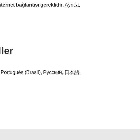
nternet bağlantısı gereklidir
. Ayrıca,
ler
e, Português (Brasil), Русский, 日本語,