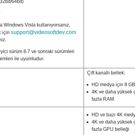
2bit/64bit)
*
 Windows Vista kullanıyorsanız,
support@videosoftdev.com
 için
niz.
ci sürüm 6.7 ve sonraki sürümleri
emleri ile uyumludur.
Çift kanallı bellek:
HD medya için 8 G
4K ve daha yüksek ç
fazla RAM
HD ve bazı 4K medy
4K ve daha yüksek ç
fazla GPU belleği