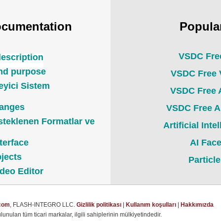
ocumentation
Popula
VSDC Free
description
and purpose
VSDC Free 
eyici Sistem
VSDC Free 
hanges
VSDC Free A
steklenen Formatlar ve
Artificial Int
nterface
AI Fac
bjects
Particl
deo Editor
com
, FLASH-INTEGRO LLC.
Gizlilik politikası
|
Kullanım koşulları
|
Hakkımızda
lunulan tüm ticari markalar, ilgili sahiplerinin mülkiyetindedir.