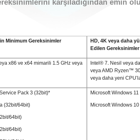
reksinimlerini karşıladığından emin ol
için Minimum Gereksinimler
HD, 4K veya daha yük
Edilen Gereksinimler
ya x86 ve x64 mimarili 1.5 GHz veya
Intel® 7. Nesil veya d
veya AMD Ryzen™ 3000
veya daha yeni CPU'l
ervice Pack 3 (32bit)*
Microsoft Windows 11
 (32bit/64bit)
Microsoft Windows 10 
bit/64bit)
bit/64bit)