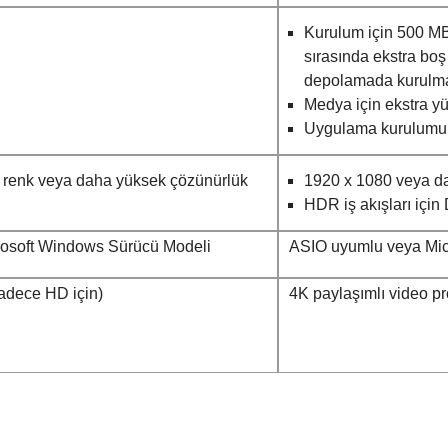
Kurulum için 500 MB
sırasında ekstra boş 
depolamada kurulm
Medya için ekstra yü
Uygulama kurulumu v
t renk veya daha yüksek çözünürlük
1920 x 1080 veya d
HDR iş akışları içi
osoft Windows Sürücü Modeli
ASIO uyumlu veya Mic
adece HD için)
4K paylaşımlı video pro