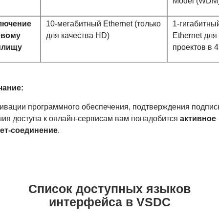
Model (WDM
лючение
10-мегабитный Ethernet (только
1-гигабитны
евому
для качества HD)
Ethernet для
илищу
проектов в 
ание:
тивации программного обеспечения, подтверждения подписк
ния доступа к онлайн-сервисам вам понадобится
активное
ет-соединение
.
Список доступных языков
интерфейса в VSDC