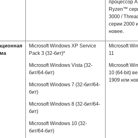
процессор 
Ryzen™ сер
3000 / Threa
серии 2000 
новее.
ационная
Microsoft Windows XP Service
Microsoft Wi
ема
Pack 3 (32-бит)*
11
Microsoft Windows Vista (32-
Microsoft Wi
бит/64-бит)
10 (64-bit) в
1909 или но
Microsoft Windows 7 (32-бит/64-
бит)
Microsoft Windows 8 (32-бит/64-
бит)
Microsoft Windows 10 (32-
бит/64-бит)