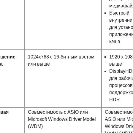
медиафай
Быстрый
внутренни
для устан
приложени
кэша
ешение
1024x768 с 16-битным цветом
1920 x 108
а
или выше
выше
DisplayHD
для рабоч
процессов
поддержк
HDR
овая
Совместимость с ASIO или
Совместимос
Microsoft Windows Driver Model
ASIO или Mic
(WDM)
Windows Dri