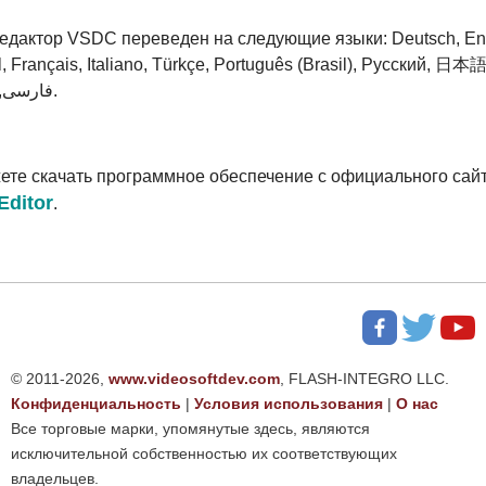
едактор VSDC переведен на следующие языки: Deutsch, Eng
, Français, Italiano, Türkçe, Português (Brasil), Русский, 
文, فارسی, اردو.
ете скачать программное обеспечение с официального сай
Editor
.
© 2011-2026,
www.videosoftdev.com
, FLASH-INTEGRO LLC.
Конфиденциальность
|
Условия использования
|
О нас
Все торговые марки, упомянутые здесь, являются
исключительной собственностью их соответствующих
владельцев.