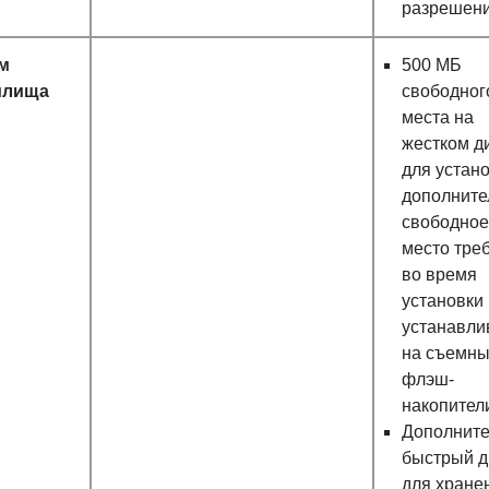
разрешен
м
500 МБ
илища
свободног
места на
жестком д
для устано
дополните
свободное
место тре
во время
установки 
устанавли
на съемн
флэш-
накопител
Дополнит
быстрый д
для хране