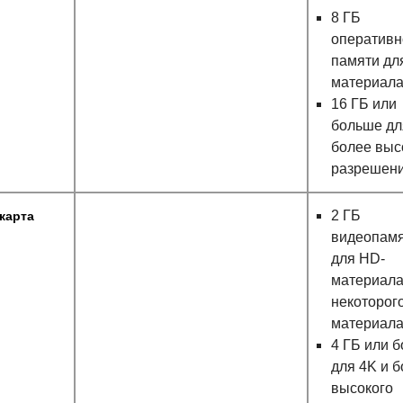
8 ГБ
оперативн
памяти дл
материал
16 ГБ или
больше дл
более выс
разрешен
2 ГБ
карта
видеопам
для HD-
материала
некоторого
материал
4 ГБ или 
для 4K и 
высокого