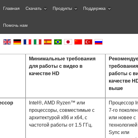
Главная
Скачать
Продукты
Поддержка
Помочь нам
Минимальные требования
Рекоменду
для работы с видео в
требования
качестве HD
работы с в
качестве HD
выше
ессор
Intel®, AMD Ryzen™ или
Процессор I
процессоры, совместимые с
7-го поколе
архитектурой x86 и x64, с
или новее с
частотой работы от 1.5 ГГц.
технологией
Sync или