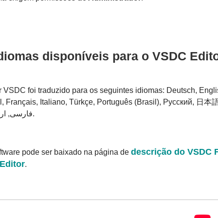
diomas disponíveis para o VSDC Edit
r VSDC foi traduzido para os seguintes idiomas: Deutsch, Engli
, Français, Italiano, Türkçe, Português (Brasil), Русский, 日
中文, فارسی, اردو.
descrição do VSDC 
ftware pode ser baixado na página de
Editor
.