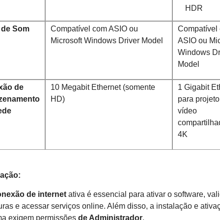
HDR
 de Som
Compatível com ASIO ou
Compatível
Microsoft Windows Driver Model
ASIO ou Mic
Windows Dr
Model
xão de
10 Megabit Ethernet (somente
1 Gigabit Et
zenamento
HD)
para projeto
ede
vídeo
compartilh
4K
ação:
nexão de internet
ativa é essencial para ativar o software, val
uras e acessar serviços online. Além disso, a instalação e ativa
ma exigem permissões
de Administrador
.