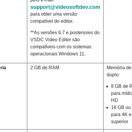
support@videosoftdev.com
para obter uma versão
compatível do editor.
**As versões 6.7 e posteriores do
VSDC Video Editor são
compatíveis com os sistemas
operacionais Windows 11.
ria
2 GB de RAM
Memória de
duplo:
8 GB de
para mídi
HD
16 GB ou
para 4K e
superior