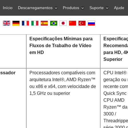
Início
Descarregamentos
Produtos
Suporte
Ajude
Especificações Mínimas para
Especifica
Fluxos de Trabalho de Vídeo
Recomend
em HD
para HD, 4
Superior
essador
Processadores compatíveis com
CPU Intel® 
arquitetura Intel®, AMD Ryzen™
geração ou
ou x86 e x64, com velocidade de
recente co
1,5 GHz ou superior
Quick Sync 
CPU AMD
Ryzen™ da 
3000 /
Threadrippe
série 2000 