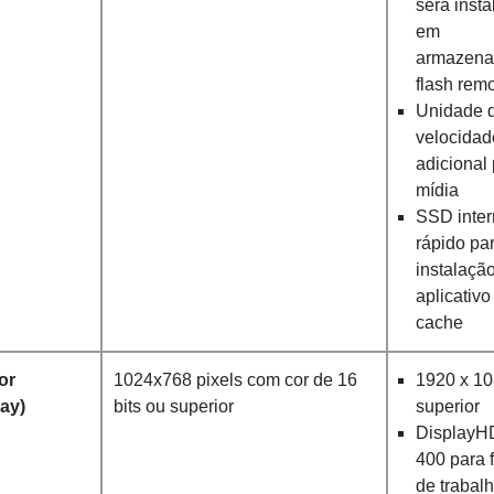
será inst
em
armazena
flash remo
Unidade d
velocidad
adicional
mídia
SSD inte
rápido pa
instalaçã
aplicativo
cache
or
1024x768 pixels com cor de 16
1920 x 10
lay)
bits ou superior
superior
Display
400 para 
de trabal