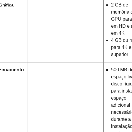
2 GB de
Gráfica
memória 
GPU para
em HD e 
em 4K
4 GB ou 
para 4K e
superior
zenamento
500 MB d
espaço li
disco rígi
para insta
espaço
adicional 
necessári
durante a
instalaçã