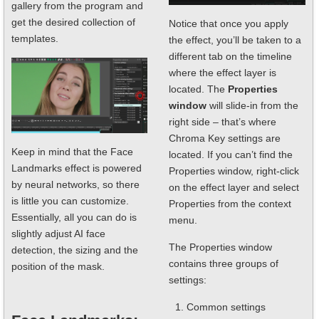
gallery from the program and
get the desired collection of
Notice that once you apply
templates.
the effect, you’ll be taken to a
different tab on the timeline
where the effect layer is
located. The
Properties
window
will slide-in from the
right side – that’s where
Chroma Key settings are
Keep in mind that the Face
located. If you can’t find the
Landmarks effect is powered
Properties window, right-click
by neural networks, so there
on the effect layer and select
is little you can customize.
Properties from the context
Essentially, all you can do is
menu.
slightly adjust AI face
The Properties window
detection, the sizing and the
contains three groups of
position of the mask.
settings:
Common settings