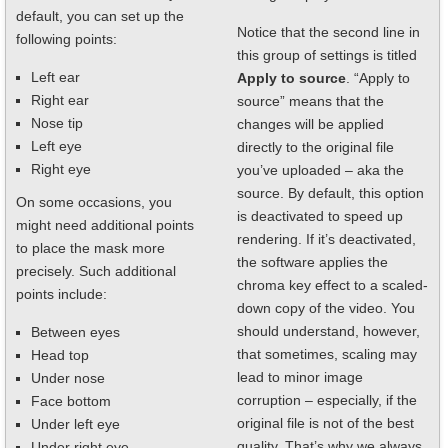
default, you can set up the
Notice that the second line in
following points:
this group of settings is titled
Left ear
Apply to source
. “Apply to
Right ear
source” means that the
Nose tip
changes will be applied
Left eye
directly to the original file
Right eye
you’ve uploaded – aka the
source. By default, this option
On some occasions, you
is deactivated to speed up
might need additional points
rendering. If it’s deactivated,
to place the mask more
the software applies the
precisely. Such additional
chroma key effect to a scaled-
points include:
down copy of the video. You
should understand, however,
Between eyes
that sometimes, scaling may
Head top
lead to minor image
Under nose
corruption – especially, if the
Face bottom
original file is not of the best
Under left eye
quality. That’s why we always
Under right eye