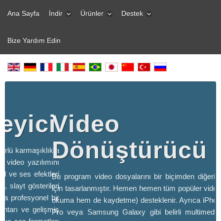
Ana Sayfa
İndir
Ürünler
Destek
Bize Yardım Edin
eyici
Video
Dönüştürücü
türlü karmaşıklıkta
z video yazılımını
sel ve ses efektleri
Bu program video dosyalarını bir biçimden diğeri
, slayt gösterileri
için tasarlanmıştır. Hemen hemen tüm popüler video
za profesyonel bir
okuma hem de kaydetme) desteklenir. Ayrıca iPho
htarı ve gelişmiş
Pro veya Samsung Galaxy gibi belirli multimedya 