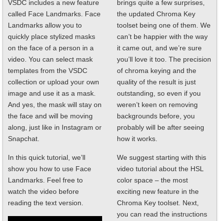
VSDC includes a new feature
brings quite a few surprises,
called Face Landmarks. Face
the updated Chroma Key
Landmarks allow you to
toolset being one of them. We
quickly place stylized masks
can’t be happier with the way
on the face of a person in a
it came out, and we’re sure
video. You can select mask
you’ll love it too. The precision
templates from the VSDC
of chroma keying and the
collection or upload your own
quality of the result is just
image and use it as a mask.
outstanding, so even if you
And yes, the mask will stay on
weren’t keen on removing
the face and will be moving
backgrounds before, you
along, just like in Instagram or
probably will be after seeing
Snapchat.
how it works.
In this quick tutorial, we’ll
We suggest starting with this
show you how to use Face
video tutorial about the HSL
Landmarks. Feel free to
color space – the most
watch the video before
exciting new feature in the
reading the text version.
Chroma Key toolset. Next,
you can read the instructions