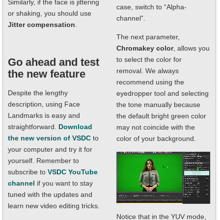
Similarly, if the face is jittering
case, switch to “Alpha-
or shaking, you should use
channel”.
Jitter compensation
.
The next parameter,
Chromakey color
, allows you
to select the color for
Go ahead and test
removal. We always
the new feature
recommend using the
Despite the lengthy
eyedropper tool and selecting
description, using Face
the tone manually because
Landmarks is easy and
the default bright green color
straightforward.
Download
may not coincide with the
the new version of VSDC
to
color of your background.
your computer and try it for
yourself. Remember to
subscribe to
VSDC YouTube
channel
if you want to stay
tuned with the updates and
learn new video editing tricks.
Notice that in the YUV mode,