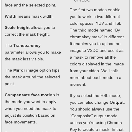
of VSDC
face and the selected point.
The first two modes enable
Width
means mask width.
you to work in two different
color spaces: YUV and HSL.
Scale height
allows you to
The third mode named “By
correct the mask height.
chromakey mask” is different.
It enables you to upload an
The
Transparency
image to VSDC and use it as
parameter allows you to make
a mask to remove all the
the mask less visible.
colors displayed in the image
The
Mirror image
option flips
from your video. We’ll talk
the mask around the selected
more about each mode in a
point.
moment.
Compensate face motion
is
If you select the HSL mode,
the mode you want to apply
you can also change
Output
.
when you need the mask to
You should always use the
adjust its position based on
“Composite” output mode
face movements.
unless you’re using Chroma
Key to create a mask. In that