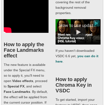
covering the rest of the
background removal
properties.
How to use updated Chroma Key in VSDC 6.6 (HSL tutorial)
How to apply the
Face Landmarks
If you haven’t downloaded
effect
VSDC 6.6 yet,
you can do it
here
.
The new feature is available
under the Special FX menu,
so to apply it, you’ll need to
How to apply
open
Video effects
, proceed
Chroma Key in
to
Special FX
, and select
VSDC
Face Landmarks
. By default,
the effect will be applied from
To get started, import your
the current cursor position. If
footage to VSDC, then open