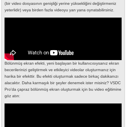
(bir video dosyasının genişliği yerine yüksekliğini değiştirmeniz
yeterlidir) veya birden fazla videoyu yan yana oynatabilirsiniz.
Bölünmüş ekran efekti, yeni başlayan bir kullanıcısıysanız ekran
becerilerinizi geliştirmek ve etkileyici videolar oluşturmanız için
harika bir efekttir. Bu efekti oluşturmak sadece birkaç dakikanızı
alacaktır. Daha karmaşık bir şeyler denemek ister misiniz? VSDC
Pro'da çapraz bölünmüş ekran oluşturmak için bu video eğitimine
göz atın: