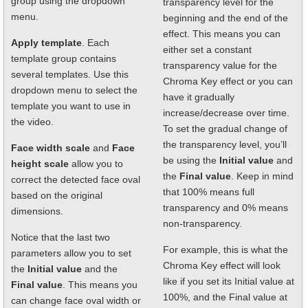
group using the dropdown
transparency level for the
menu.
beginning and the end of the
effect. This means you can
Apply template
. Each
either set a constant
template group contains
transparency value for the
several templates. Use this
Chroma Key effect or you can
dropdown menu to select the
have it gradually
template you want to use in
increase/decrease over time.
the video.
To set the gradual change of
the transparency level, you’ll
Face width scale
and
Face
be using the
Initial value
and
height scale
allow you to
the
Final value
. Keep in mind
correct the detected face oval
that 100% means full
based on the original
transparency and 0% means
dimensions.
non-transparency.
Notice that the last two
For example, this is what the
parameters allow you to set
Chroma Key effect will look
the
Initial value
and the
like if you set its Initial value at
Final value
. This means you
100%, and the Final value at
can change face oval width or