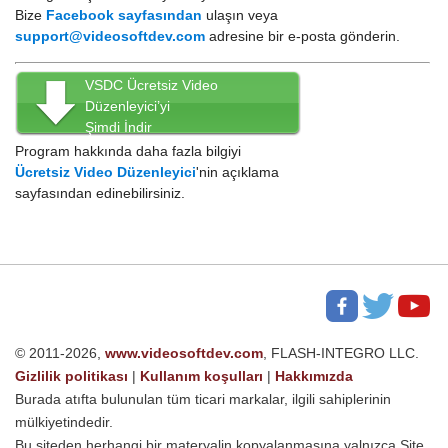
Bize
Facebook sayfasından
ulaşın veya
support@videosoftdev.com
adresine bir e-posta gönderin.
VSDC Ücretsiz Video
Düzenleyici’yi
Şimdi İndir
Program hakkında daha fazla bilgiyi
Ücretsiz Video Düzenleyici
'nin açıklama
sayfasından edinebilirsiniz.
© 2011-2026,
www.videosoftdev.com
, FLASH-INTEGRO LLC.
Gizlilik politikası
|
Kullanım koşulları
|
Hakkımızda
Burada atıfta bulunulan tüm ticari markalar, ilgili sahiplerinin
mülkiyetindedir.
Bu siteden herhangi bir materyalin kopyalanmasına yalnızca Site