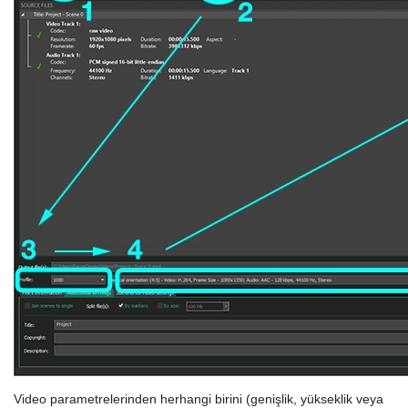
Video parametrelerinden herhangi birini (genişlik, yükseklik veya