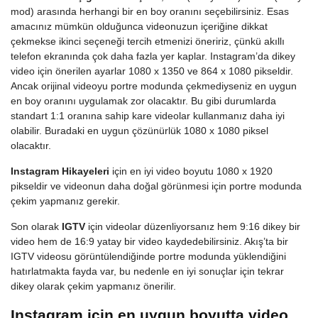
mod) arasında herhangi bir en boy oranını seçebilirsiniz. Esas
amacınız mümkün olduğunca videonuzun içeriğine dikkat
çekmekse ikinci seçeneği tercih etmenizi öneririz, çünkü akıllı
telefon ekranında çok daha fazla yer kaplar. Instagram’da dikey
video için önerilen ayarlar 1080 x 1350 ve 864 x 1080 pikseldir.
Ancak orijinal videoyu portre modunda çekmediyseniz en uygun
en boy oranını uygulamak zor olacaktır. Bu gibi durumlarda
standart 1:1 oranına sahip kare videolar kullanmanız daha iyi
olabilir. Buradaki en uygun çözünürlük 1080 x 1080 piksel
olacaktır.
Instagram Hikayeleri
için en iyi video boyutu 1080 x 1920
pikseldir ve videonun daha doğal görünmesi için portre modunda
çekim yapmanız gerekir.
Son olarak
IGTV
için videolar düzenliyorsanız hem 9:16 dikey bir
video hem de 16:9 yatay bir video kaydedebilirsiniz. Akış’ta bir
IGTV videosu görüntülendiğinde portre modunda yüklendiğini
hatırlatmakta fayda var, bu nedenle en iyi sonuçlar için tekrar
dikey olarak çekim yapmanız önerilir.
Instagram için en uygun boyutta video