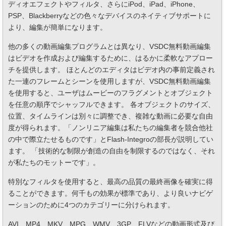
ディオエフェクトやフィルタ、さらにiPod、iPad、iPhone、
PSP、Blackberryなどの色々なデバイスのネイティブサポートに
より、編集が簡単になります。
他の多くの動画編集プログラムとは異なり、VSDC無料動画編集
はビデオを作成および編集するために、はるかに柔軟なアプロー
チを提供します。 ほとんどのエディタはビデオ内の事前定義され
た一連のフレームとシーンを使用しますが、VSDC無料動画編集
を使用すると、ユーザはムービーのフラグメントとオブジェクト
を任意の順序でシャッフルできます。 各オブジェクトのサイズ、
位置、タイムラインは別々に調整でき、複雑な動画に必要な自由
度が得られます。「ノンリニア編集は私たちの編集者を競合他社
の中で際立たせるものです」とFlash-Integroの部長が説明してい
ます。 「技術的な制限が創造の自由を制限するのではなく、それ
が私たちのモットーです」。
特別なフィルタを使用すると、最高の品質の最終画像を確実に得
ることができます。何千もの効果が標準であり、より良いナビゲ
ーションのために4つのカテゴリーに分けられます。
AVI、MP4、MKV、MPG、WMV、3GP、FLVなどの動画形式及び