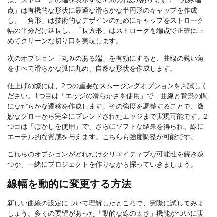
は、ストロークの端を表示する3つの方法があります：「丸み端
点」は有機的な形状に最適な滑らかな半円形のキャップを作成
し、「角形」は技術的なデザインのためにキャップをストローク
幅の半分だけ延長し、「長方形」はストロークを端点で正確に止
めてクリーンな切り口を実現します。
次のオプション「丸みのある端」を有効にすると、曲線の鋭い角
をすべて滑らかな弧に丸め、自然な形状を作成します。
仕上げの際には、2つの重要なスムージングオプションをお試しく
ださい。1つ目は「エッジの滑らかさを使用」で、曲線と背景の間
になだらかな遷移を作成します。その強度を調整することで、微
妙なグローから完全にブレンドされたエッジまで実現可能です。2
つ目は「ぼかしを使用」で、さらにソフトな結果を得られ、線に
エーテル的な質感を与えます。こちらも強度調整が可能です。
これらのオプションがどれだけクリエイティブな可能性を解き放
つか、一緒にプロジェクトを作りながら探っていきましょう。
線幅を動的に変更する方法
新しい曲線の設定について理解したところで、実際に試してみま
しょう。多くの要望があった「動的な線の太さ」機能がついに実