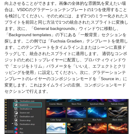
向上させることができます。画像の全体的な雰囲気を変えたい場
合は、VSDCのグラデーションテンプレートの1つを使用すること
を検討してください。そのためには、まず2つのミラー化されたス
プライトを前回と同じ方法で1つの統合されたスプライトに変換し
ます。次に、「General backgrounds」ウィンドウに移動し、
「Background templates」の下にある「一般背景」セクションを
探します。この例では「Fuchsia Gradien」テンプレートを使用し
ます。このテンプレートをタイムライン上またはシーンに直接ド
ラッグして、統合されたスプライトに適用します。 適切なコンポ
ジットのためにトップレイヤーに配置し、プロパティウィンドウ
で「エッジをトリム」パラメータを「いいえ、エフェクトとクリ
ッピングを使用」に設定してください。次に、グラデーションテ
ンプレートのレイヤーのコンポジションモードを「Source in」に
変更します。これはタイムラインの左側、コンポジションモード
セクションで行えます。