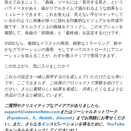
加えてみましょう。「曲線」ツールには「表示する長さ」という
パラメータがあり、線がリアルタイムで描かれるような効果をシ
ミュレートできます。これを使えば、見えない手がスケッチして
いるかのように画像が徐々に現れる印象的なビジュアルを作成可
能です。タイムライン上の曲線をクリックし、このオプションを
展開して、各線の「初期値」と「最終値」を設定するだけです。
VSDCなら、複雑なイラストの再現、精密なミラーリング、鮮や
かなグラデーションの適用、そしてすべてのストロークにアニメ
ーションを加えることが、わずか数ステップで実現できます。
この仕上がり、気に入りましたか？
これらの設定を一緒に探求するのを楽しんでいただけたなら幸い
です。ここで止まらず、ご自身のプロジェクトで実験を続けてく
ださい。さらに素晴らしい結果を達成し、共有したくなるような
作品ができると確信しています。
ご質問やクリエイティブなアイデアがありましたら、
support@videosoftdev.com
またはソーシャルネットワーク
（
Facebook
、
X
、
Reddit
、
Discord
）までお気軽にお寄せくださ
い。また、さらなるインスピレーションを得るために、
YouTube
チャンネルもチェックしてくださいね！