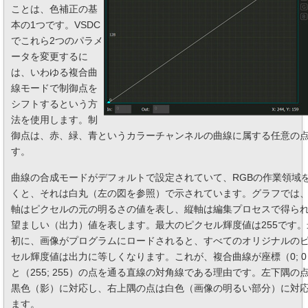
ことは、色補正の基
本の1つです。VSDC
でこれら2つのパラメ
ータを変更するに
は、いわゆる複合曲
線モードで制御点を
シフトするという方
法を使用します。制
御点は、赤、緑、青というカラーチャンネルの曲線に属する任意の
す。
曲線の合成モードがデフォルトで設定されていて、RGBの作業領域
くと、それは白丸（左の図を参照）で示されています。グラフでは
軸はピクセルの元の明るさの値を表し、縦軸は編集プロセスで得ら
望ましい（出力）値を表します。最大のピクセル輝度値は255です。
初に、画像がプログラムにロードされると、すべてのオリジナルの
セル輝度値は出力に等しくなります。これが、複合曲線が座標（0; 0
と（255; 255）の点を通る直線の対角線である理由です。左下隅の
黒色（影）に対応し、右上隅の点は白色（画像の明るい部分）に対
ます。