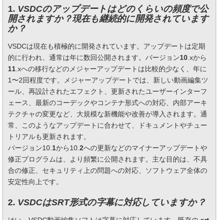
1.
VSDCのアップデートはどのくらいの頻度で公
開されますか？現在も継続的に開発されています
か？
VSDCは現在も積極的に開発されています。アップデートは定期
的に行われ、通常は年に数回公開されます。バージョン
10
.xから
11
.xへの移行などのメジャーアップデートは比較的少なく、年に
1〜2回程度です。メジャーアップデートでは、新しい動画編集ツ
ール、再設計されたエフェクト、更新されたユーザーインターフ
ェース、最新のコーデックやコンテナ形式への対応、内部アーキ
テクチャの変更など、大規模な新機能や改善が導入されます。通
常、このようなアップデートに合わせて、ドキュメントやチュー
トリアルも更新されます。
バージョン10.
1
から10.
2
への更新などのマイナーアップデートや
修正プログラムは、より頻繁に公開されます。主な目的は、不具
合の修正、セキュリティ上の問題への対応、ソフトウェア全体の
安定性向上です。
2.
VSDCはSRT形式の字幕に対応していますか？
はい、VSDC動画編集ソフトは字幕に対応しています。既存の
.srt