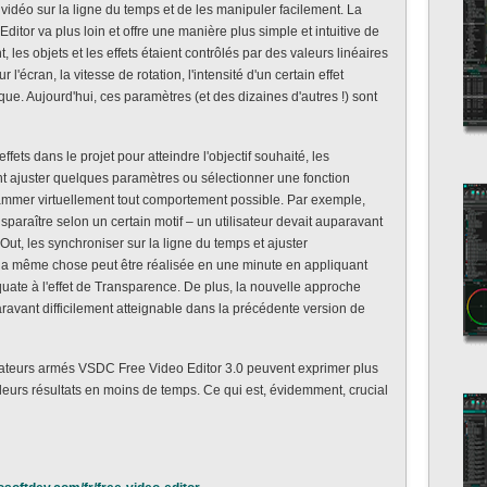
 vidéo sur la ligne du temps et de les manipuler facilement. La
itor va plus loin et offre une manière plus simple et intuitive de
, les objets et les effets étaient contrôlés par des valeurs linéaires
'écran, la vitesse de rotation, l'intensité d'un certain effet
que. Aujourd'hui, ces paramètres (et des dizaines d'autres !) sont
ffets dans le projet pour atteindre l'objectif souhaité, les
t ajuster quelques paramètres ou sélectionner une fonction
ammer virtuellement tout comportement possible. Par exemple,
isparaître selon un certain motif – un utilisateur devait auparavant
 Out, les synchroniser sur la ligne du temps et ajuster
 la même chose peut être réalisée en une minute en appliquant
ate à l'effet de Transparence. De plus, la nouvelle approche
aravant difficilement atteignable dans la précédente version de
ilisateurs armés VSDC Free Video Editor 3.0 peuvent exprimer plus
illeurs résultats en moins de temps. Ce qui est, évidemment, crucial