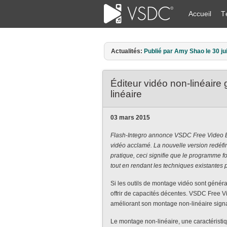
Accueil
T
Actualités:
Publié par Amy Shao le 30 ju
Éditeur vidéo non-linéaire 
linéaire
03 mars 2015
Flash-Integro annonce VSDC Free Video Ed
vidéo acclamé. La nouvelle version redéfi
pratique, ceci signifie que le programme 
tout en rendant les techniques existantes p
Si les outils de montage vidéo sont généra
offrir de capacités décentes. VSDC Free Vi
améliorant son montage non-linéaire signatu
Le montage non-linéaire, une caractéristi