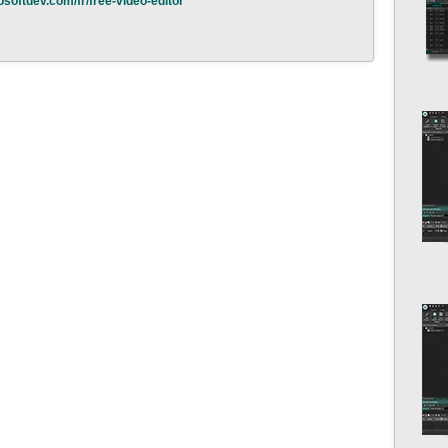
osoftdev.com/fr/free-video-editor