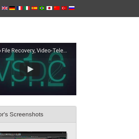
e Recovery, Video-Telemetry Sync, H.266 (VVC)
or's Screenshots