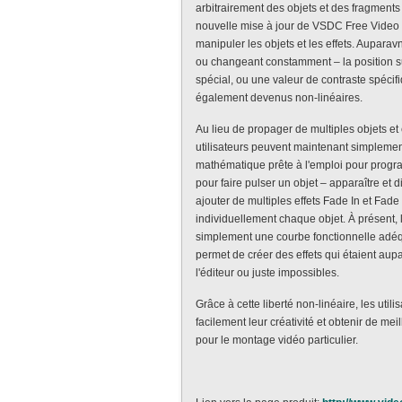
arbitrairement des objets et des fragments
nouvelle mise à jour de VSDC Free Video Ed
manipuler les objets et les effets. Auparavnt
ou changeant constamment – la position sur l
spécial, ou une valeur de contraste spécifi
également devenus non-linéaires.
Au lieu de propager de multiples objets et e
utilisateurs peuvent maintenant simplemen
mathématique prête à l'emploi pour progr
pour faire pulser un objet – apparaître et d
ajouter de multiples effets Fade In et Fade
individuellement chaque objet. À présent,
simplement une courbe fonctionnelle adéqu
permet de créer des effets qui étaient aup
l'éditeur ou juste impossibles.
Grâce à cette liberté non-linéaire, les ut
facilement leur créativité et obtenir de me
pour le montage vidéo particulier.