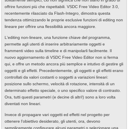
solitamente semplici, ciò non significa che non siano in grado di
offrire funzioni più che rispettabili. VSDC Free Video Editor 3.0,
recentemente rilasciato da Flash-Integro, dimostra questa
tendenza ottimizzando le proprie esclusive funzioni di editing non
lineare per offrire una flessibilità ancora maggiore.
L'editing non-lineare, una funzione chiave del programma,
permette agli utenti di inserire arbitrariamente oggetti e
frammenti video sulla timeline e di manipolarli facilmente. Il
nuovo aggiornamento di VSDC Free Video Editor non si ferma
qui, e offre un metodo ancora più semplice e intutivo di gestire gli
oggetti e gli effetti. Precedentemente, gli oggetti e gli effetti erano
controllati da valori costanti o soggetti a variazioni lineari:
posizione sullo schermo, velocità di rotazione, intensità di un
determinato effetto speciale, o uno specifico valore di contrasto.
Ora, tutti questi parametri (e decine di altri!) sono a loro volta
diventati non lineari.
Invece di propagare vari oggetti ed effetti nel progetto per
ottenere l'obiettivo desiderato, gli utenti, ora, devono
semplicemente configurare alcuni parametri o selezionare una