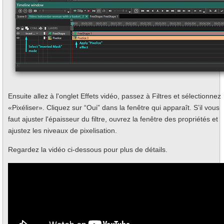
Ensuite allez à l'onglet Effets vidéo, passez à Filtres et sélectionnez
«Pixéliser». Cliquez sur “Oui” dans la fenêtre qui apparaît. S’il vous
faut ajuster l'épaisseur du filtre, ouvrez la fenêtre des propriétés et
ajustez les niveaux de pixelisation.
Regardez la vidéo ci-dessous pour plus de détails.