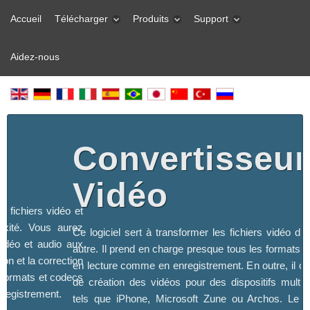
Accueil
Télécharger
Produits
Support
Aidez-nous
Convertisseur
o
Vidéo
es fichiers vidéo et
exité. Vous aurez
Ce logiciel sert à transformer les fichiers vidéo d’
vidéo et audio aux
autre. Il prend en charge presque tous les formats v
tion et la correction
en lecture comme en enregistrement. En outre, il offr
 formats et codecs
de création des vidéos pour des dispositifs multi
nregistrement.
tels que iPhone, Microsoft Zune ou Archos. Le log