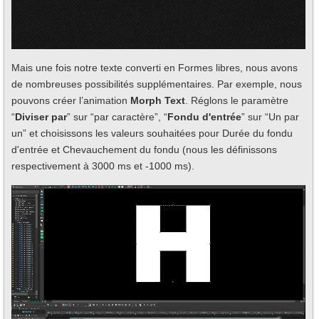
Mais une fois notre texte converti en Formes libres, nous avons
de nombreuses possibilités supplémentaires. Par exemple, nous
pouvons créer l’animation
Morph Text
. Réglons le paramètre
“
Diviser par
” sur “par caractère”, “
Fondu d'entrée
” sur “Un par
un” et choisissons les valeurs souhaitées pour Durée du fondu
d'entrée et Chevauchement du fondu (nous les définissons
respectivement à 3000 ms et -1000 ms).