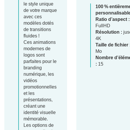
le style unique
100 % entièrem
de votre marque
personnalisabl
avec ces
Ratio d’aspect :
modèles dotés
FullHD
de transitions
Résolution :
jus
fluides !
4K
Ces animations
Taille de fichier 
modernes de
Mo
logos sont
Nombre d’élém
parfaites pour le
:
15
branding
numérique, les
vidéos
promotionnelles
et les
présentations,
créant une
identité visuelle
mémorable.
Les options de