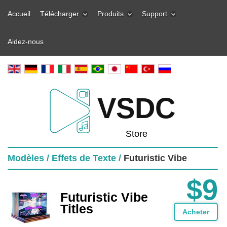
Accueil
Télécharger
Produits
Support
Aidez-nous
VSDC
Store
Modèles /
Effets de Texte /
Futuristic Vibe
$9
Futuristic Vibe
Titles
Acheter