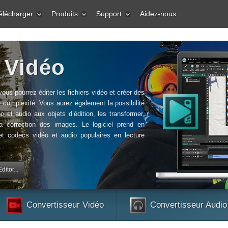
élécharger
Produits
Support
Aidez-nous
 Vidéo
 vous pourrez éditer les fichiers vidéo et créer des
 complexité. Vous aurez également la possibilité
éo et audio aux objets d’édition, les transformer,
t la correction des images. Le logiciel prend en
et codecs vidéo et audio populaires en lecture
itor...
Convertisseur Vidéo
Convertisseur Audio