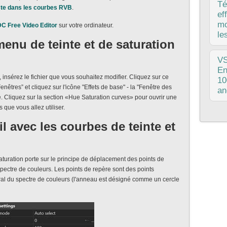
une
Té
aste dans les courbes RVB
.
fon
ef
amé
mo
DC Free Video Editor
sur votre ordinateur.
don
le
enu de teinte et de saturation
pub
V
que
En
 insérez le fichier que vous souhaitez modifier. Cliquez sur ce
est
10
Fenêtres” et cliquez sur l'icône "Effets de base" - la "Fenêtre des
et 
an
ne. Cliquez sur la section «Hue Saturation curves» pour ouvrir une
>c'
 que vous allez utiliser.
Cet
il avec les courbes de teinte et
dép
de 
ret
sur
saturation porte sur le principe de déplacement des points de
spectre de couleurs. Les points de repère sont des points
tral du spectre de couleurs (l'anneau est désigné comme un cercle