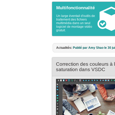
Multifonctionnalité
Un large éventail d'outils de
traitement des fichiers
multimédia dans un seul
logiciel de montage vidéo
gratuit.
Actualités:
Publié par Amy Shao le 11 ma
Correction des couleurs à l
saturation dans VSDC