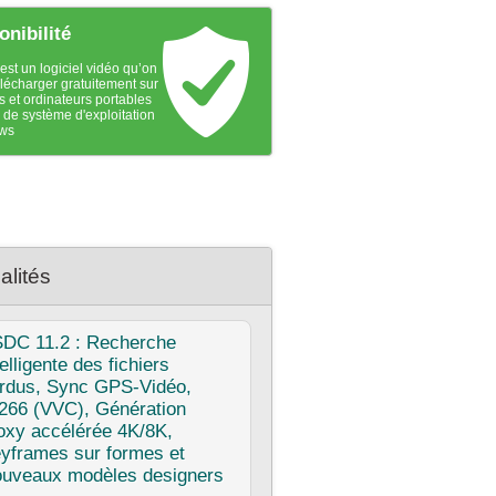
onibilité
st un logiciel vidéo qu’on
élécharger gratuitement sur
s et ordinateurs portables
 de système d'exploitation
ws
alités
SDC
11.2 : Recherche
telligente des fichiers
rdus, Sync GPS‑Vidéo,
266 (VVC), Génération
oxy accélérée 4K/8K,
yframes sur formes et
uveaux modèles designers