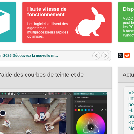
Haute vitesse de
Disp
fonctionnement
VSDC e
peut t
Les logiciels utilisent des
les PC
algorithmes
à base
multiprocesseurs rapides
Windo
optimisés.
rs 2026 Quel est le meilleur cadea...
'aide des courbes de teinte et de
Actu
V
in
pe
H.
pr
Ke
No