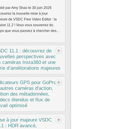
lié par Amy Shao le 30 juin 2026
ouvrez la nouvelle mise à jour
eure de VSDC Free Video Editor : la
sion 11.2 ! Vous vous souvenez du
ps que vous passiez à chercher des...
SDC
11.1 : découvrez de
uvelles perspectives avec
s caméras Insta360 et une
rie d’améliorations majeures
lié par Amy Shao le 11 mars 2026
dicateurs
GPS pour GoPro
l est le meilleur cadeau pour une
 autres caméras d'action,
sonne créative ? De nouvelles
ition des métadonnées,
sibilités, bien sûr. Avec la mise à jour
decs étendus et flux de
1, l’équipe VSDC introduit la...
avail optimisé
lié par Amy Shao 19/11/25 Découvrez
se
à jour majeure VSDC
mise à jour tant attendue VSDC 10.2 :
.1 : HDR avancé,