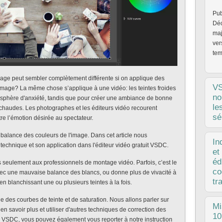
Pub
Déc
maj
ver
tem
ge peut sembler complètement différente si on applique des
V
image? La même chose s’applique à une vidéo: les teintes froides
no
mosphère d'anxiété, tandis que pour créer une ambiance de bonne
le
es chaudes. Les photographes et les éditeurs vidéo recourent
sé
re l’émotion désirée au spectateur.
a balance des couleurs de l'image. Dans cet article nous
Pub
In
 technique et son application dans l'éditeur vidéo gratuit VSDC.
Que
et
per
éd
s seulement aux professionnels de montage vidéo. Parfois, c’est le
pos
co
vec une mauvaise balance des blancs, ou donne plus de vivacité à
11.
tr
en blanchissant une ou plusieurs teintes à la fois.
e des courbes de teinte et de saturation. Nous allons parler sur
pub
Mi
en savoir plus et utiliser d'autres techniques de correction des
la 
10
s VSDC, vous pouvez également vous reporter à notre instruction